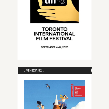
:: VENEZIA´82 ::