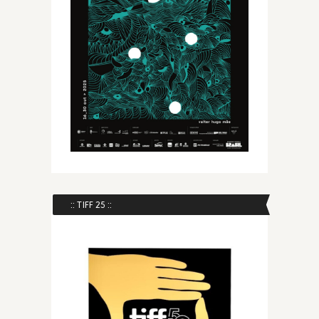
:: TIFF 25 ::