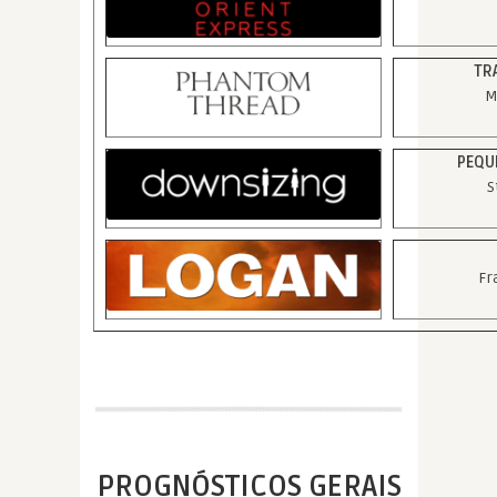
TR
M
PEQU
S
Fr
PROGNÓSTICOS GERAIS