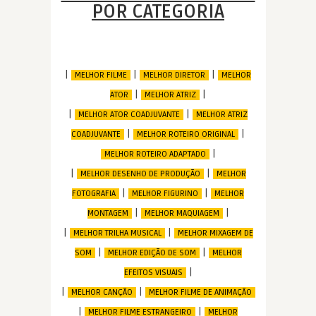
POR CATEGORIA
|
|
|
MELHOR FILME
MELHOR DIRETOR
MELHOR
|
|
ATOR
MELHOR ATRIZ
|
|
MELHOR ATOR COADJUVANTE
MELHOR ATRIZ
|
|
COADJUVANTE
MELHOR ROTEIRO ORIGINAL
|
MELHOR ROTEIRO ADAPTADO
|
|
MELHOR DESENHO DE PRODUÇÃO
MELHOR
|
|
FOTOGRAFIA
MELHOR FIGURINO
MELHOR
|
|
MONTAGEM
MELHOR MAQUIAGEM
|
|
MELHOR TRILHA MUSICAL
MELHOR MIXAGEM DE
|
|
SOM
MELHOR EDIÇÃO DE SOM
MELHOR
|
EFEITOS VISUAIS
|
|
MELHOR CANÇÃO
MELHOR FILME DE ANIMAÇÃO
|
|
MELHOR FILME ESTRANGEIRO
MELHOR