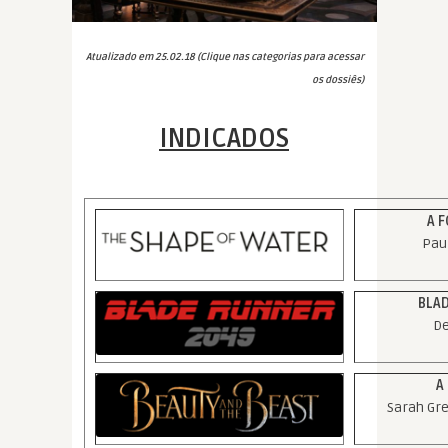
Atualizado em 25.02.18 (Clique nas categorias para acessar
os dossiês)
INDICADOS
A 
Paul
BLA
De
A
Sarah Gr