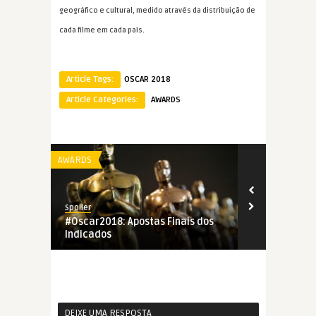
geográfico e cultural, medido através da distribuição de
cada filme em cada país.
Article Tags:
OSCAR 2018
Article Categories:
AWARDS
AWARDS
AWARDS
Spoiler
Spoiler
#Oscar2018: Apostas Finais dos
#Oscar2018:
Indicados
Dezembro, 
DEIXE UMA RESPOSTA