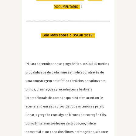
|
DOCUMENTÁRIO
Leia Mais sobre o OSCAR 2018!
(*) Para determinar esse prognóstico, o SPOILER mede a
probabilidade de cada filme ser indicado, através de
uma amostragem estatística de vários oscarbuzzers,
critica, premiações precedentes e festivais
internacionais de como (e quanto) eles acertam (e
acertaram) em seus prognósticos anteriores para o
Oscar, agregado com alguns fatores de correção tais
como bilheteria, pedigree de produção, índice
comercial e, no caso dos filmes estrangeiros, alcance