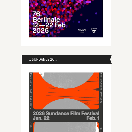
:: SUNDANCE 26 ::