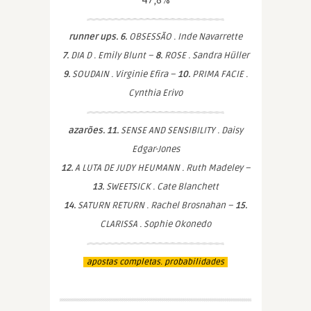
47,8%
runner ups. 6.
OBSESSÃO . Inde Navarrette
7.
DIA D . Emily Blunt –
8.
ROSE . Sandra Hüller
9.
SOUDAIN . Virginie Efira –
10.
PRIMA FACIE .
Cynthia Erivo
azarões. 11.
SENSE AND SENSIBILITY . Daisy
Edgar-Jones
12.
A LUTA DE JUDY HEUMANN . Ruth Madeley –
13.
SWEETSICK . Cate Blanchett
14.
SATURN RETURN . Rachel Brosnahan –
15.
CLARISSA . Sophie Okonedo
apostas completas. probabilidades