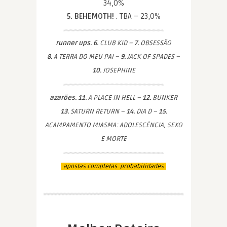
34,0%
5. BEHEMOTH!
. TBA – 23,0%
runner ups. 6.
CLUB KID –
7.
OBSESSÃO
8.
A TERRA DO MEU PAI –
9.
JACK OF SPADES –
10.
JOSEPHINE
azarões. 11.
A PLACE IN HELL –
12.
BUNKER
13.
SATURN RETURN –
14.
DIA D –
15.
ACAMPAMENTO MIASMA: ADOLESCÊNCIA, SEXO
E MORTE
apostas completas. probabilidades