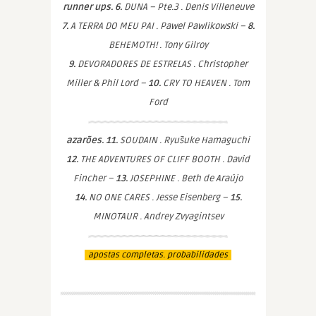
runner ups. 6.
DUNA – Pte.3 . Denis Villeneuve
7.
A TERRA DO MEU PAI . Pawel Pawlikowski –
8.
BEHEMOTH! . Tony Gilroy
9.
DEVORADORES DE ESTRELAS . Christopher
Miller & Phil Lord –
10.
CRY TO HEAVEN . Tom
Ford
azarões. 11.
SOUDAIN . Ryūsuke Hamaguchi
12.
THE ADVENTURES OF CLIFF BOOTH . David
Fincher –
13.
JOSEPHINE . Beth de Araújo
14.
NO ONE CARES . Jesse Eisenberg –
15.
MINOTAUR . Andrey Zvyagintsev
apostas completas. probabilidades