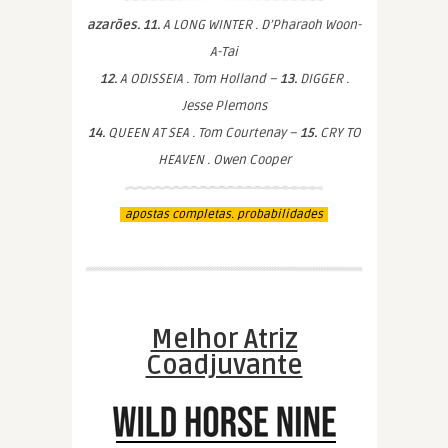
azarões. 11.
A LONG WINTER . D’Pharaoh Woon-
A-Tai
12.
A ODISSEIA . Tom Holland –
13.
DIGGER .
Jesse Plemons
14.
QUEEN AT SEA . Tom Courtenay –
15.
CRY TO
HEAVEN . Owen Cooper
apostas completas. probabilidades
Melhor Atriz
Coadjuvante