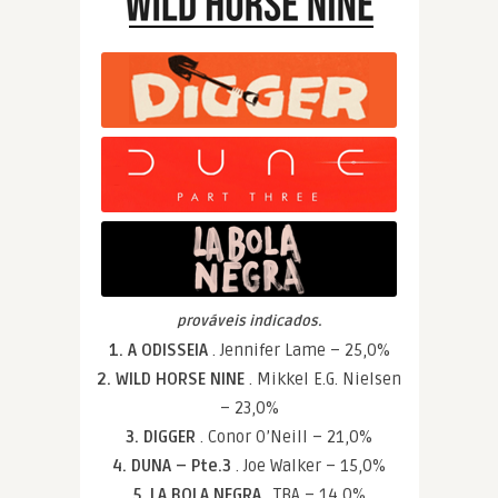
prováveis indicados.
1. A ODISSEIA
. Jennifer Lame – 25,0%
2. WILD HORSE NINE
. Mikkel E.G. Nielsen
– 23,0%
3. DIGGER
. Conor O’Neill – 21,0%
4. DUNA – Pte.3
. Joe Walker – 15,0%
5. LA BOLA NEGRA
. TBA – 14,0%