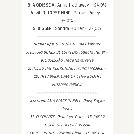
3. A ODISSEIA
. Anne Hathaway – 54,0%
4. WILD HORSE NINE
. Parker Posey –
35,0%
5. DIGGER
. Sandra Hüller – 27,0%
runner ups. 6.
SOUDAIN . Tao Okamoto
7.
DEVORADORES DE ESTRELAS . Sandra Hüller –
8.
OBSESSÃO . Inde Navarrette
9.
THE SOCIAL RECKONING . Wunmi Mosaku –
10.
THE ADVENTURES OF CLIFF BOOTH .
Elizabeth Debicki
azarões. 11.
A PLACE IN HELL . Daisy Edgar-
Jones
12.
O CONVITE . Penelope Cruz –
13.
PAPER
TIGER . Scarlett Johansson
14.
JOSEPHINE . Gemma Chan –
15.
JACK OF