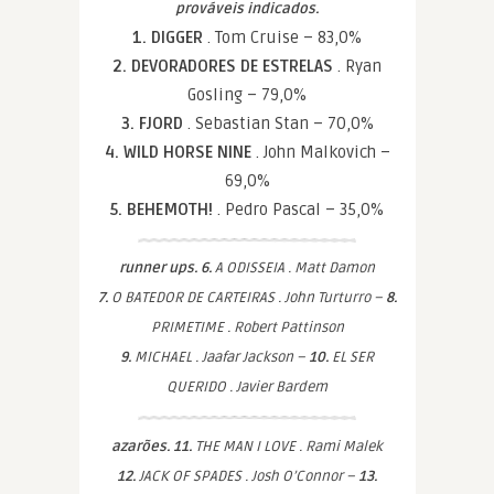
prováveis indicados.
1. DIGGER
. Tom Cruise – 83,0%
2. DEVORADORES DE ESTRELAS
. Ryan
Gosling – 79,0%
3. FJORD
. Sebastian Stan – 70,0%
4. WILD HORSE NINE
. John Malkovich –
69,0%
5. BEHEMOTH!
. Pedro Pascal – 35,0%
runner ups. 6.
A ODISSEIA . Matt Damon
7.
O BATEDOR DE CARTEIRAS . John Turturro –
8.
PRIMETIME . Robert Pattinson
9.
MICHAEL . Jaafar Jackson –
10.
EL SER
QUERIDO . Javier Bardem
azarões. 11.
THE MAN I LOVE . Rami Malek
12.
JACK OF SPADES . Josh O’Connor –
13.