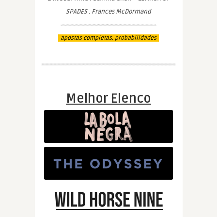
SPADES . Frances McDormand
apostas completas. probabilidades
Melhor Elenco