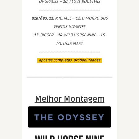
OF SPADES –
10.
I LOVE BOOSTERS
azarões. 11.
MICHAEL –
12.
O MORRO DOS
VENTOS UIVANTES
13.
DIGGER –
14.
WILD HORSE NINE –
15.
MOTHER MARY
apostas completas. probabilidades
Melhor Montagem