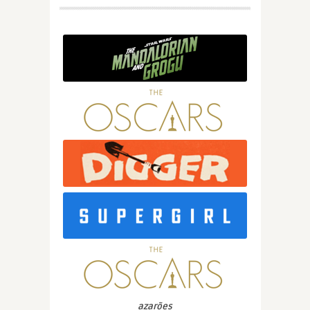
azarões