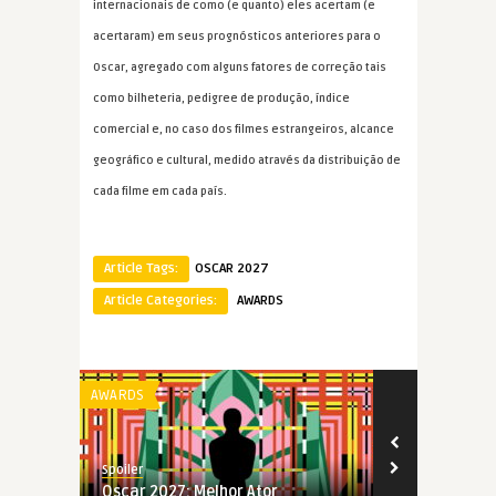
internacionais de como (e quanto) eles acertam (e
acertaram) em seus prognósticos anteriores para o
Oscar, agregado com alguns fatores de correção tais
como bilheteria, pedigree de produção, índice
comercial e, no caso dos filmes estrangeiros, alcance
geográfico e cultural, medido através da distribuição de
cada filme em cada país.
Article Tags:
OSCAR 2027
Article Categories:
AWARDS
AWARDS
AWARDS
Spoiler
Spoiler
Oscar 2027: Melhor Ator
Oscar 2027: 