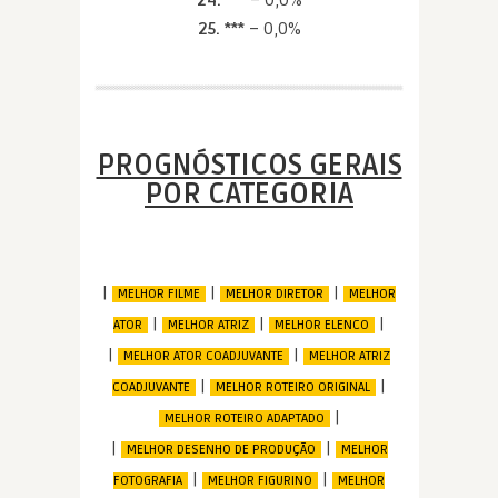
25. ***
– 0,0%
PROGNÓSTICOS GERAIS
POR CATEGORIA
|
|
|
MELHOR FILME
MELHOR DIRETOR
MELHOR
|
|
|
ATOR
MELHOR ATRIZ
MELHOR ELENCO
|
|
MELHOR ATOR COADJUVANTE
MELHOR ATRIZ
|
|
COADJUVANTE
MELHOR ROTEIRO ORIGINAL
|
MELHOR ROTEIRO ADAPTADO
|
|
MELHOR DESENHO DE PRODUÇÃO
MELHOR
|
|
FOTOGRAFIA
MELHOR FIGURINO
MELHOR