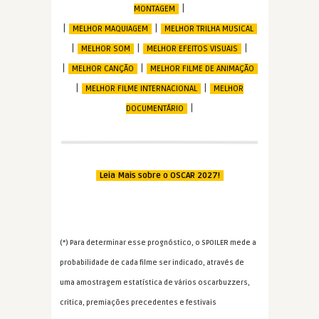
|
MONTAGEM
|
|
MELHOR MAQUIAGEM
MELHOR TRILHA MUSICAL
|
|
|
MELHOR SOM
MELHOR EFEITOS VISUAIS
|
|
MELHOR CANÇÃO
MELHOR FILME DE ANIMAÇÃO
|
|
MELHOR FILME INTERNACIONAL
MELHOR
|
DOCUMENTÁRIO
Leia Mais sobre o OSCAR 2027!
(*) Para determinar esse prognóstico, o SPOILER mede a
probabilidade de cada filme ser indicado, através de
uma amostragem estatística de vários oscarbuzzers,
critica, premiações precedentes e festivais