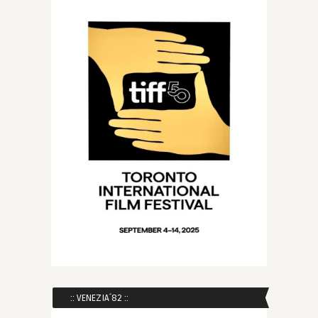
:: VENEZIA´82 ::