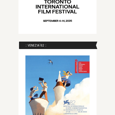
:: VENEZIA´82 ::