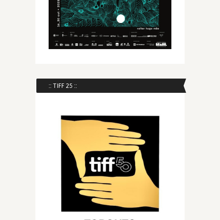
:: TIFF 25 ::