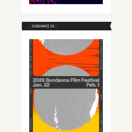
:: SUNDANCE 26 ::