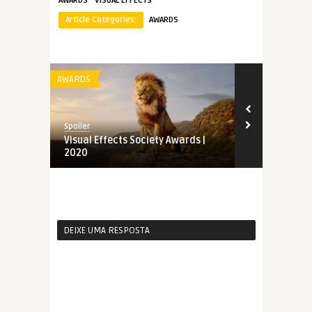
AWARDS
VISUAL EFFECTS
Article Categories:
AWARDS
AWARDS
AWARDS
Spoiler
Spoiler
 Society
Visual Effects Society Awards |
Indicados ao
2020
Awards | 20
DEIXE UMA RESPOSTA