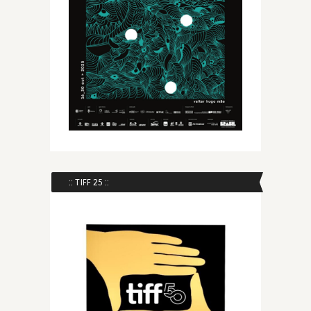
:: TIFF 25 ::