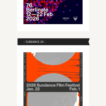
:: SUNDANCE 26 ::