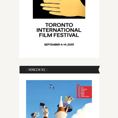
:: VENEZIA´82 ::