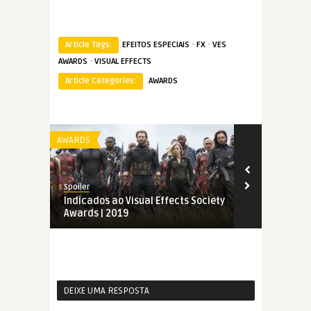
·
·
Article Tags:
EFEITOS ESPECIAIS
FX
VES
·
AWARDS
VISUAL EFFECTS
Article Categories:
AWARDS
AWARDS
AWARDS
Spoiler
Spoiler
Indicados ao Visual Effects Society
Visual Effec
Awards | 2019
2018
DEIXE UMA RESPOSTA