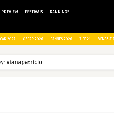
PREVIEW
FESTIVAIS
RANKINGS
CAR 2027
OSCAR 2026
CANNES 2026
TIFF 21
VENEZIA´
by:
vianapatricio