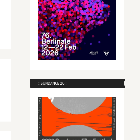
:: SUNDANCE 26 ::