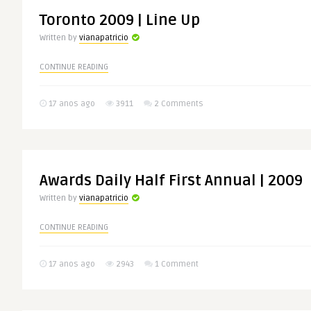
Toronto 2009 | Line Up
Written by
vianapatricio
CONTINUE READING
17 anos ago
3911
2 Comments
Awards Daily Half First Annual | 2009
Written by
vianapatricio
CONTINUE READING
17 anos ago
2943
1 Comment