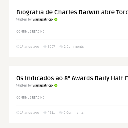
Biografia de Charles Darwin abre Tor
Written by
vianapatricio
CONTINUE READING
17 anos ago
3007
2 Comments
Os Indicados ao 8º Awards Daily Half 
Written by
vianapatricio
CONTINUE READING
17 anos ago
4811
0 Comments