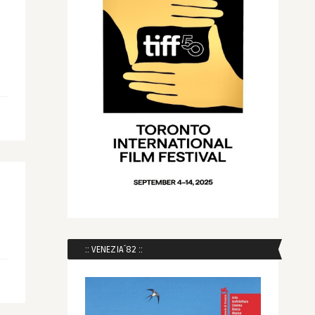
:: VENEZIA´82 ::