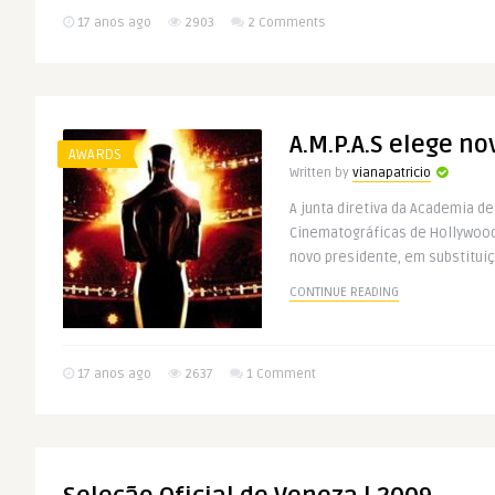
17 anos ago
2903
2 Comments
A.M.P.A.S elege n
AWARDS
Written by
vianapatricio
A junta diretiva da Academia de
Cinematográficas de Hollywoo
novo presidente, em substituiçã
CONTINUE READING
17 anos ago
2637
1 Comment