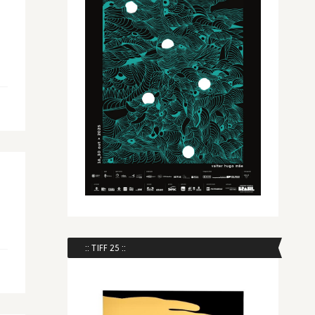
:: TIFF 25 ::