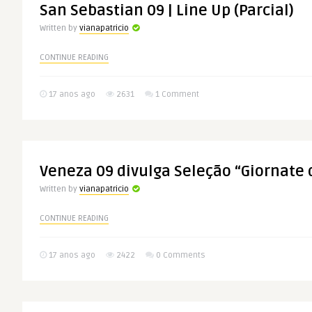
San Sebastian 09 | Line Up (Parcial)
Written by
vianapatricio
CONTINUE READING
17 anos ago
2631
1 Comment
Veneza 09 divulga Seleção “Giornate d
Written by
vianapatricio
CONTINUE READING
17 anos ago
2422
0 Comments