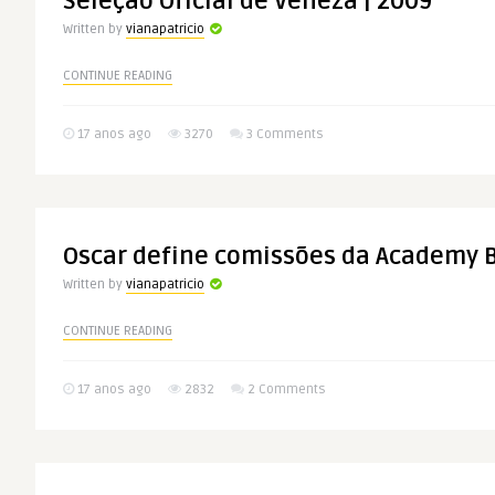
Seleção Oficial de Veneza | 2009
Written by
vianapatricio
CONTINUE READING
17 anos ago
3270
3 Comments
Oscar define comissões da Academy 
Written by
vianapatricio
CONTINUE READING
17 anos ago
2832
2 Comments