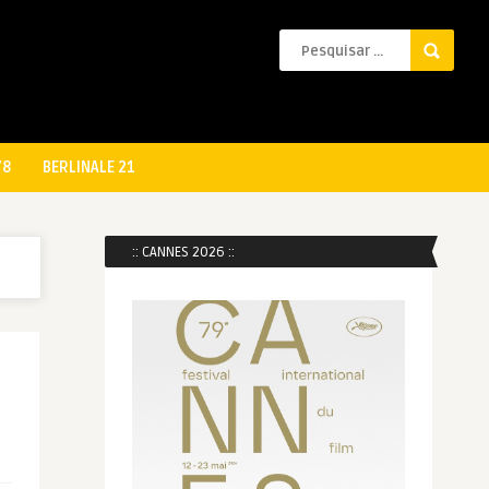
78
BERLINALE 21
:: CANNES 2026 ::