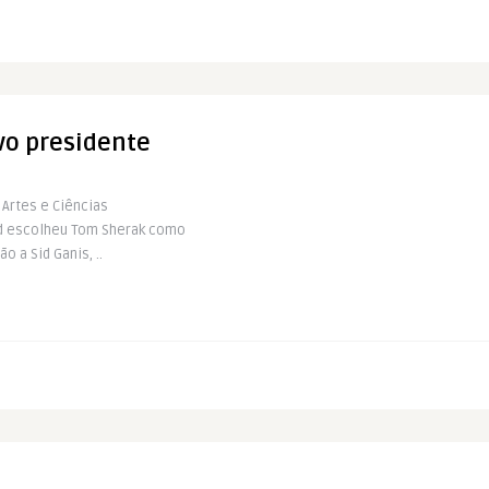
ovo presidente
 Artes e Ciências
d escolheu Tom Sherak como
o a Sid Ganis, ..