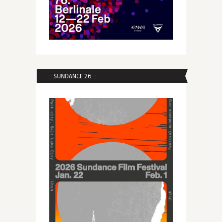
:: SUNDANCE 26 ::