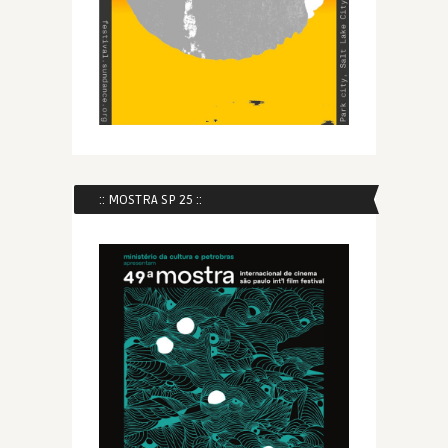
:: MOSTRA SP 25 ::