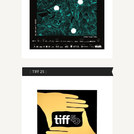
:: TIFF 25 ::