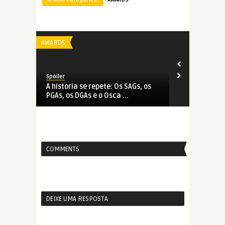
AWARDS
AWARDS
Spoiler
Spoiler
11
A historia se repete: Os SAGs, os
O jogo de l
PGAs, os DGAs e o Osca ...
2011
COMMENTS
DEIXE UMA RESPOSTA