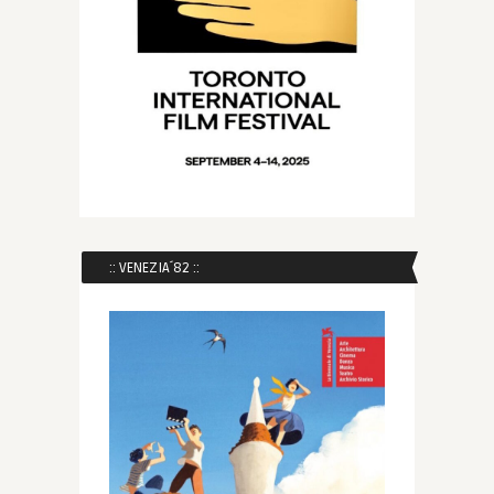
:: VENEZIA´82 ::