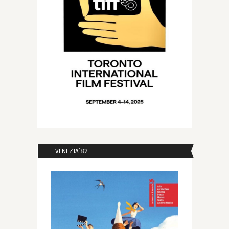
:: VENEZIA´82 ::