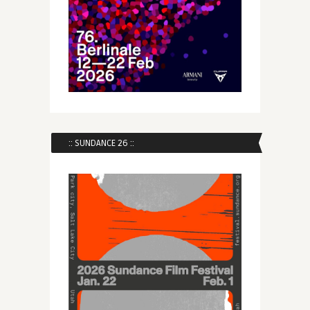
:: SUNDANCE 26 ::