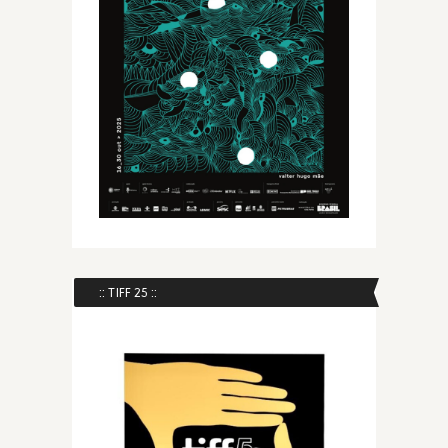
:: TIFF 25 ::