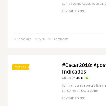
Confira os Indicados ao Oscar 
CONTINUE READING
9 anos ago
2720
0 Comments
#Oscar2018: Apost
AWARDS
Indicados
Written by
Spoiler
Confira nossas apostas finais 
concorrer ao Oscar 2018!
CONTINUE READING