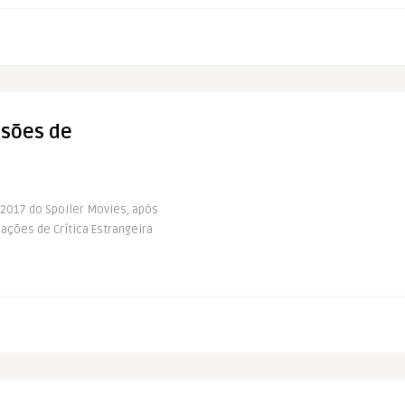
isões de
r2017 do Spoiler Movies, após
iações de Crítica Estrangeira