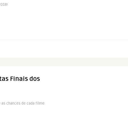
2018!
as Finais dos
e as chances de cada filme