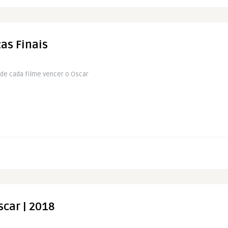
tas Finais
 de cada filme vencer o Oscar
scar | 2018