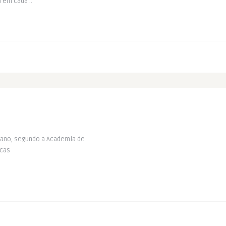
 em cada ..
 ano, segundo a Academia de
icas