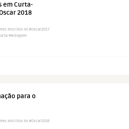
 em Curta-
Oscar 2018
ilmes inscritos no #Oscar2017
Curta-Metragem
mação para o
ilmes inscritos no #Oscar2018