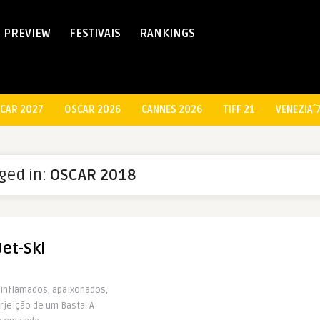
PREVIEW
FESTIVAIS
RANKINGS
CAR 2027
OSCAR 2026
CANNES 2026
TIFF 21
VENEZIA´
gged in:
OSCAR 2018
Jet-Ski
 inflamados, apaixonados,
rjeição de um Basta! A