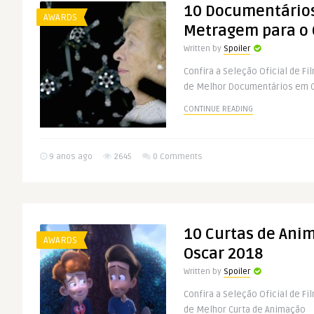
10 Documentários
AWARDS
Metragem para o 
Written by
Spoiler
Confira a Seleção Oficial de F
de Melhor Documentários em 
CONTINUE READING
9 anos ago
2645
0 Comments
10 Curtas de Ani
AWARDS
Oscar 2018
Written by
Spoiler
Confira a Seleção Oficial de F
de Melhor Curta de Animação