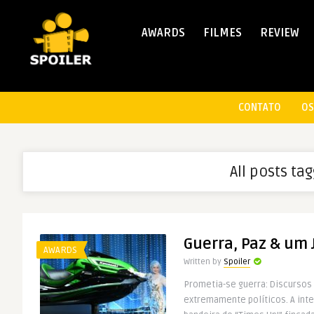
AWARDS
FILMES
REVIEW
CONTATO
OS
All posts ta
Guerra, Paz & um 
AWARDS
Written by
Spoiler
Prometia-se guerra: Discursos
extremamente políticos. A inte