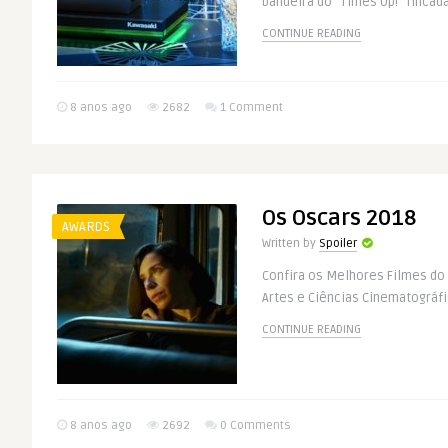
bandeira do “Times Up!” fincada
CONTINUE READING
8 anos ago
2682
1 Comment
Os Oscars 2018
AWARDS
Written by
Spoiler
Confira os Melhores Filmes do
Artes e Ciências Cinematográf
CONTINUE READING
8 anos ago
2692
0 Comments