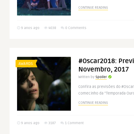
CONTINUE READING
9 anos ago
4038
0 Comments
#Oscar2018: Prev
AWARDS
Novembro, 2017
Written by
Spoiler
Confira as previsões do #Osca
comecinho da "Temporada Ouro
CONTINUE READING
9 anos ago
3187
1 Comment