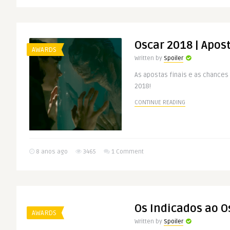
Oscar 2018 | Apos
AWARDS
Written by
Spoiler
As apostas finais e as chances
2018!
CONTINUE READING
8 anos ago
3465
1 Comment
Os Indicados ao O
AWARDS
Written by
Spoiler