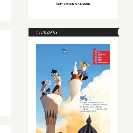
:: VENEZIA´82 ::