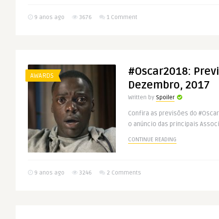
9 anos ago
3676
1 Comment
#Oscar2018: Prev
AWARDS
Dezembro, 2017
Written by
Spoiler
Confira as previsões do #Osca
o anúncio das principais Assoc
CONTINUE READING
9 anos ago
3246
2 Comments