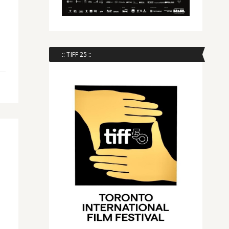
:: TIFF 25 ::