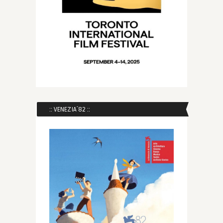
:: VENEZIA´82 ::