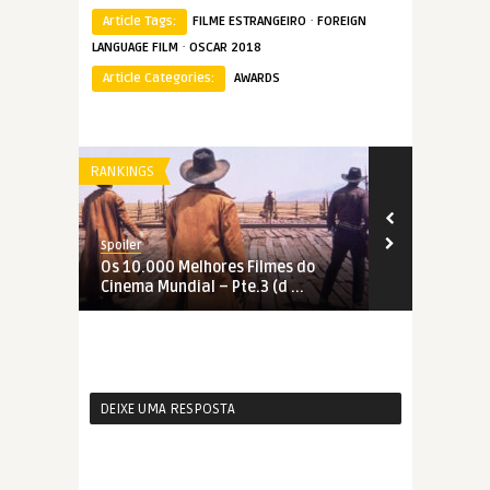
·
Article Tags:
FILME ESTRANGEIRO
FOREIGN
·
LANGUAGE FILM
OSCAR 2018
Article Categories:
AWARDS
RANKINGS
RANKINGS
Spoiler
Spoiler
Os 10.000 Melhores Filmes do
Os 10.000 M
Cinema Mundial – Pte.3 (d ...
Cinema Mundi
DEIXE UMA RESPOSTA