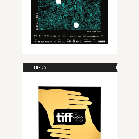
:: TIFF 25 ::