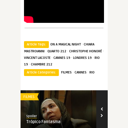
·
Article Tags:
ON A MAGICAL NIGHT
CHIARA
·
·
·
MASTROIANNI
QUARTO 212
CHRISTOPHE HONORÉ
·
·
·
VINCENT LACOSTE
CANNES 19
LONDRES 19
RIO
·
19
CHAMBRE 212
·
·
Article Categories:
FILMES
CANNES
RIO
FILMES
FILMES
Spoiler
Spoiler
Trópico Fantasma
A Sombra de