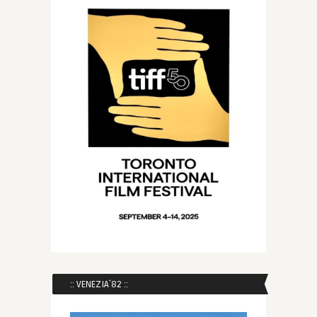
:: VENEZIA´82 ::