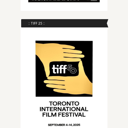
:: TIFF 25 ::