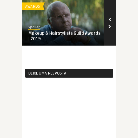
AWARDS
AWARDS
Spoiler
Spoiler
Makeup & Hairstylists Guild Awards
Indicados a
| 2019
Guild Award
DEIXE UMA RESPOSTA