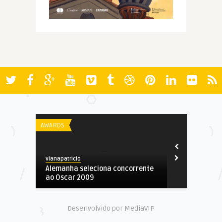
AWARDS
ANIMAMUNDI
vianapatricio
Spoiler
Alemanha seleciona concorrente
Runaway
ao Oscar 2009
Desenvolvido por MediaVIP