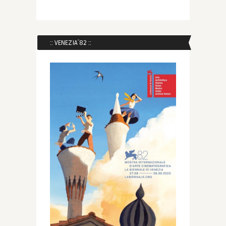
:: VENEZIA´82 ::