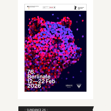
:: SUNDANCE 26 ::