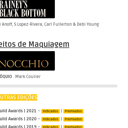
i Anoff, S.Lopez-Rivera, Carl Fullerton & Debi Young
eitos de Maquiagem
NÓQUIO
. Mark Coulier
UTRAS EDIÇÕES
uild Awards | 2021
–
|
Indicados
Premiados
uild Awards | 2020
–
|
Indicados
Premiados
uild Awards | 2019
–
|
Indicados
Premiados