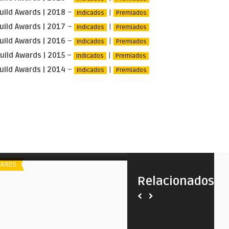
uild Awards | 2018
–
|
Indicados
Premiados
uild Awards | 2017
–
|
Indicados
Premiados
uild Awards | 2016
–
|
Indicados
Premiados
uild Awards | 2015
–
|
Indicados
Premiados
uild Awards | 2014
–
|
Indicados
Premiados
poiler
Spoiler
Makeup & Hairstylists Guild Awards
Indicados ao Makeup & Hair
| 2018
Guild Awards | 2021
ARDS
AWARDS
Relacionados