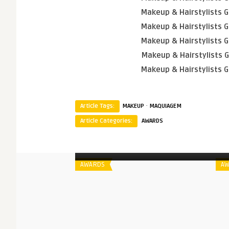
Makeup & Hairstylists G
Makeup & Hairstylists G
Makeup & Hairstylists G
Makeup & Hairstylists G
Makeup & Hairstylists G
·
Article Tags:
MAKEUP
MAQUIAGEM
Article Categories:
AWARDS
Spoiler
S
Indicados ao Makeup & Hairstylists
Guild Awards | 2019
AWARDS
AW