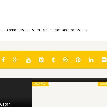
aiba como seus dados em comentários são processados
.
Spoiler
Spo
Oscar 2016: Melhor Roteiro
Os
Original
AWARDS
AWA
 Oscar