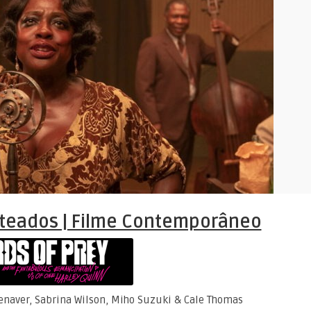
teados | Filme Contemporâneo
enaver, Sabrina Wilson, Miho Suzuki & Cale Thomas