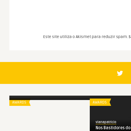
Este site utiliza o Akismet para reduzir spam.
S
Spoiler
Washington D.C. Film Critics
Association | 2013
AWARDS
AWARDS
vianapatricio
Nos Bastidores do