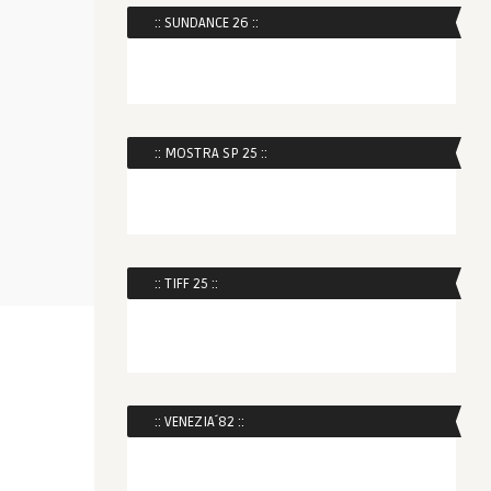
:: SUNDANCE 26 ::
:: MOSTRA SP 25 ::
:: TIFF 25 ::
:: VENEZIA´82 ::