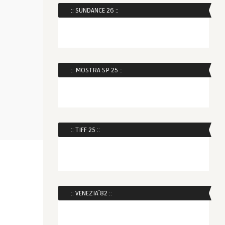
:: SUNDANCE 26 ::
:: MOSTRA SP 25 ::
:: TIFF 25 ::
:: VENEZIA´82 ::