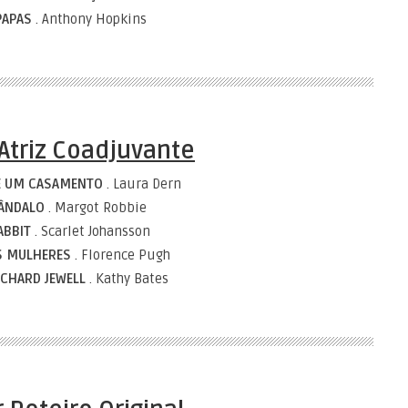
PAPAS
. Anthony Hopkins
Atriz Coadjuvante
DE UM CASAMENTO
. Laura Dern
CÂNDALO
. Margot Robbie
ABBIT
. Scarlet Johansson
S MULHERES
. Florence Pugh
ICHARD JEWELL
. Kathy Bates