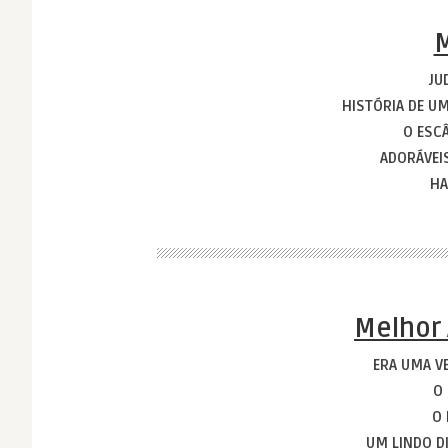
M
JU
HISTÓRIA DE 
O ESC
ADORÁVEI
HA
Melhor 
ERA UMA V
O
O 
UM LINDO D