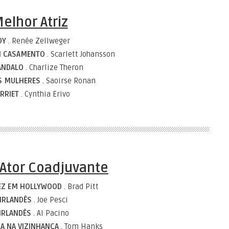
elhor Atriz
DY
. Renée Zellweger
UM CASAMENTO
. Scarlett Johansson
ÂNDALO
. Charlize Theron
S MULHERES
. Saoirse Ronan
RRIET
. Cynthia Erivo
Ator Coadjuvante
EZ EM HOLLYWOOD
. Brad Pitt
 IRLANDÊS
. Joe Pesci
IRLANDÊS
. Al Pacino
IA NA VIZINHANÇA
. Tom Hanks