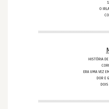
O IR
CO
HISTÓRIA D
COR
ERA UMA VEZ 
DOR E 
DOIS