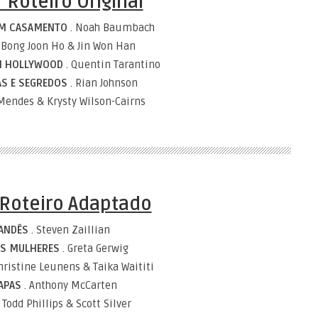
 Roteiro Original
UM CASAMENTO
. Noah Baumbach
. Bong Joon Ho & Jin Won Han
EM HOLLYWOOD
. Quentin Tarantino
AS E SEGREDOS
. Rian Johnson
Mendes & Krysty Wilson-Cairns
Roteiro Adaptado
LANDÊS
. Steven Zaillian
IS MULHERES
. Greta Gerwig
Christine Leunens & Taika Waititi
PAPAS
. Anthony McCarten
. Todd Phillips & Scott Silver