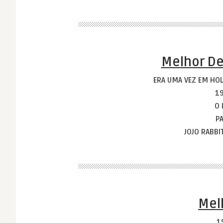
Melhor D
ERA UMA VEZ EM H
1
O 
P
JOJO RABBI
Mel
1