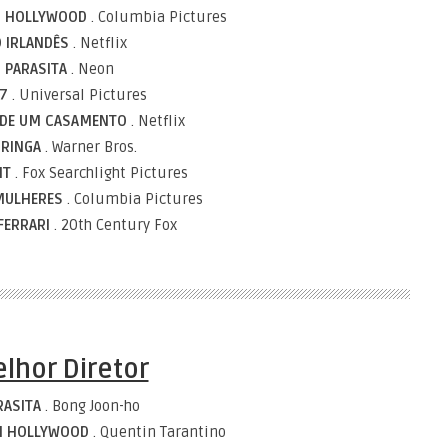
M HOLLYWOOD
. Columbia Pictures
 IRLANDÊS
. Netflix
PARASITA
. Neon
17
. Universal Pictures
 DE UM CASAMENTO
. Netflix
RINGA
. Warner Bros.
IT
. Fox Searchlight Pictures
MULHERES
. Columbia Pictures
FERRARI
. 20th Century Fox
lhor Diretor
RASITA
. Bong Joon-ho
EM HOLLYWOOD
. Quentin Tarantino