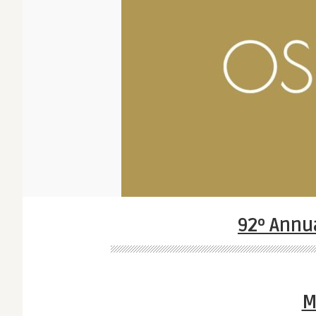
92º Annu
M