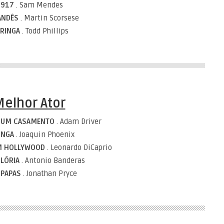
1917
. Sam Mendes
LANDÊS
. Martin Scorsese
RINGA
. Todd Phillips
Melhor Ator
E UM CASAMENTO
. Adam Driver
INGA
. Joaquin Phoenix
EM HOLLYWOOD
. Leonardo DiCaprio
GLÓRIA
. Antonio Banderas
 PAPAS
. Jonathan Pryce