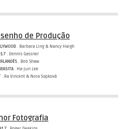
esenho de Produção
OLLYWOOD
. Barbara Ling & Nancy Haigh
917
. Dennis Gassner
IRLANDÊS
. Bob Shaw
ARASITA
. Ha-jun Lee
T
. Ra Vincent & Nora Sopková
hor Fotografia
917
. Roger Deakins