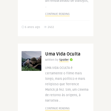
um embaralhado de diálogos,
..
CONTINUE READING
6 anos ago
2432
Uma Vida Oculta
Written by
Spoiler
UMA VIDA OCULTA é
certamente o filme mais
longo, mais político e mais
religioso que Terrence
Malick já fez. Sim, um cinema
de retorno às origens, à
narrativa ..
CONTINUE READING