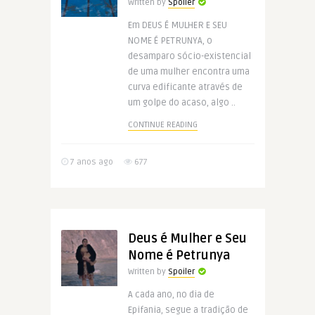
Written by
Spoiler
Em DEUS É MULHER E SEU
NOME É PETRUNYA, o
desamparo sócio-existencial
de uma mulher encontra uma
curva edificante através de
um golpe do acaso, algo ..
CONTINUE READING
7 anos ago
677
Deus é Mulher e Seu
Nome é Petrunya
Written by
Spoiler
A cada ano, no dia de
Epifania, segue a tradição de