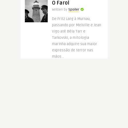
O Farol
Written by
Spoiler
De Fritz Lang à Murnau,
passando por Melville e Jean
Vigo até Béla Tarr e
Tarkovski, a mitologia
marinha adquire sua maior
expressão de terror nas
mãos ..
CONTINUE READING
7 anos ago
4964
O Farol
Written by
Spoiler
O impacto é inevitável. Claro