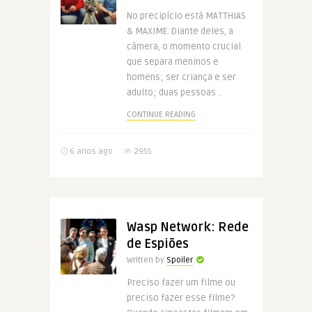
No precipício está MATTHIAS
& MAXIME: Diante deles, a
câmera, o momento crucial
que separa meninos e
homens; ser criança e ser
adulto; duas pessoas ..
CONTINUE READING
6 anos ago
2955
Wasp Network: Rede
de Espiões
Written by
Spoiler
Preciso fazer um filme ou
preciso fazer esse filme?