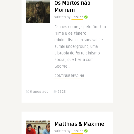
Os Mortos não
Morrem
Written by
Spoiler
Cannes começa pelo fim: Um
filme B de gênero
minimalista, um survival de
zumbi underground, uma
distopia de forte cinismo
social, que flerta com
George ..
CONTINUE READING
6 anos ago
2628
Matthias & Maxime
Written by
Spoiler