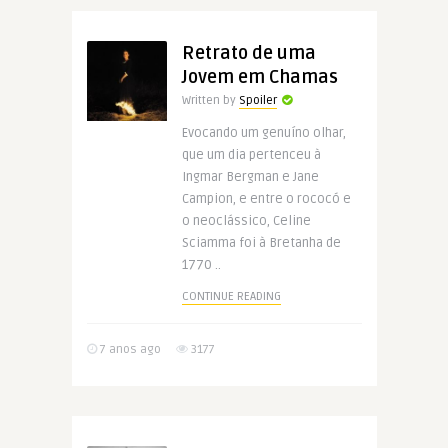
Retrato de uma
Jovem em Chamas
Written by
Spoiler
Evocando um genuíno olhar,
que um dia pertenceu à
Ingmar Bergman e Jane
Campion, e entre o rococó e
o neoclássico, Celine
Sciamma foi à Bretanha de
1770 ..
CONTINUE READING
7 anos ago
3177