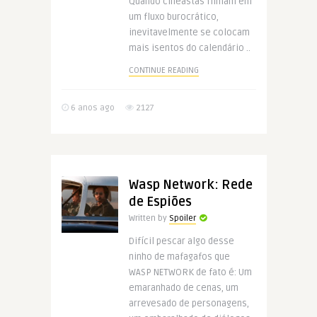
Quando cineastas filmam em
um fluxo burocrático,
inevitavelmente se colocam
mais isentos do calendário ..
CONTINUE READING
6 anos ago
2127
Wasp Network: Rede
de Espiões
Written by
Spoiler
Difícil pescar algo desse
ninho de mafagafos que
WASP NETWORK de fato é: Um
emaranhado de cenas, um
arrevesado de personagens,