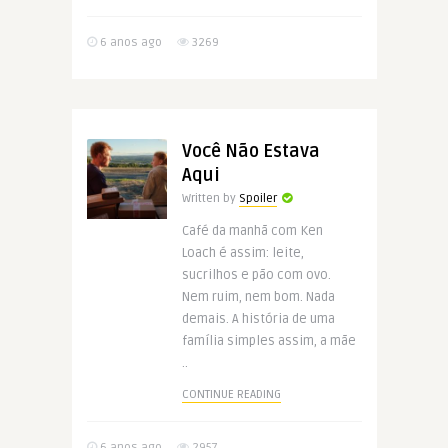
6 anos ago
3269
Você Não Estava
Aqui
Written by
Spoiler
Café da manhã com Ken
Loach é assim: leite,
sucrilhos e pão com ovo.
Nem ruim, nem bom. Nada
demais. A história de uma
família simples assim, a mãe
..
CONTINUE READING
6 anos ago
2957