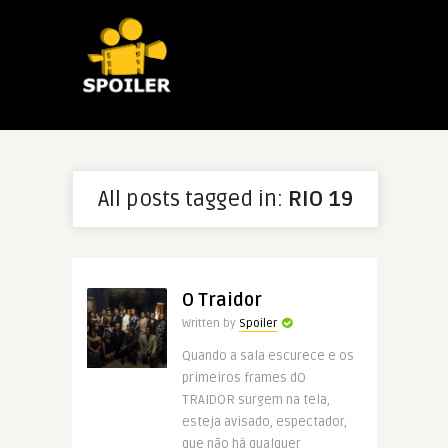
All posts tagged in:
RIO 19
O Traidor
Written by
Spoiler
Quando a sala escurece e os
primeiros frames dO
TRAIDOR surgem na tela,
esteja avisado, espectador,
que não há qualquer