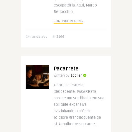
escapatória. Aqui, Marco
Bellocchio ..
CONTINUE READING
4 anos ago
2166
Pacarrete
Written by
Spoiler
A hora da estrela
(de)cadente. PACARRETE
parece um ser ilhado em sua
solitude expansiva
avizinhando o próprio
folclore grandiloquente de
si. A mulher-osso-carne ..