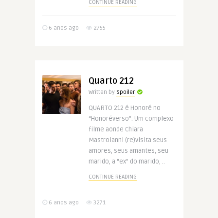
CONTINUE READING
6 anos ago
2755
Quarto 212
Written by
Spoiler
QUARTO 212 é Honoré no
“Honoréverso”. Um complexo
filme aonde Chiara
Mastroianni (re)visita seus
amores, seus amantes, seu
marido, a “ex” do marido, ..
CONTINUE READING
6 anos ago
3271