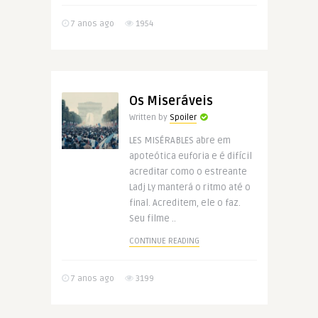
7 anos ago
1954
Os Miseráveis
Written by
Spoiler
LES MISÉRABLES abre em
apoteótica euforia e é difícil
acreditar como o estreante
Ladj Ly manterá o ritmo até o
final. Acreditem, ele o faz.
Seu filme ..
CONTINUE READING
7 anos ago
3199