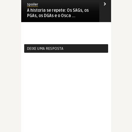
Spoiler
Spoiler
11
A historia se repete: Os SAGs, os
O jogo de l
PGAs, os DGAs e o Osca ...
2011
DEIXE UMA RESPOSTA