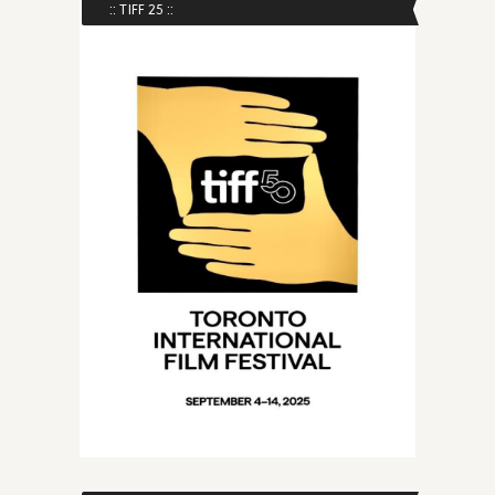
:: TIFF 25 ::