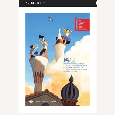
:: VENEZIA´82 ::