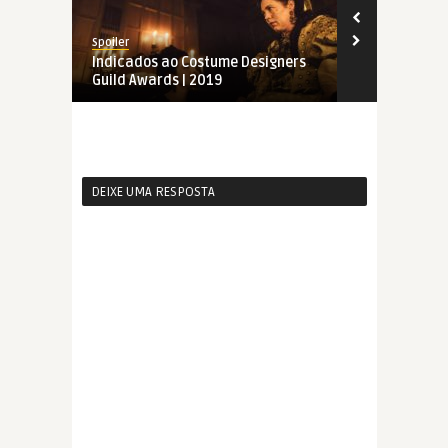
Spoiler
Spoiler
Indicados ao Costume Designers
Costume Des
Guild Awards | 2019
2018
DEIXE UMA RESPOSTA