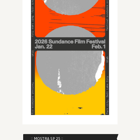
:: MOSTRA SP 25 ::