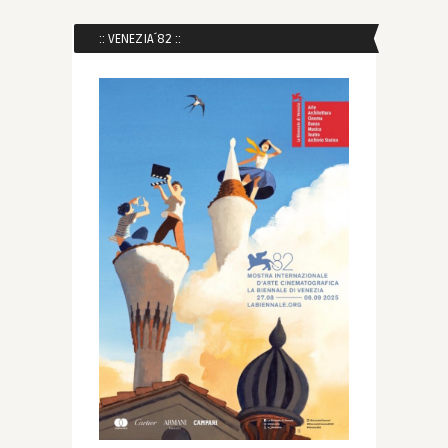
:: VENEZIA´82 ::