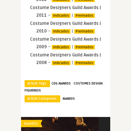
Costume Designers Guild Awards |
2011
–
|
Indicados
Premiados
Costume Designers Guild Awards |
2010
–
|
Indicados
Premiados
Costume Designers Guild Awards |
2009
–
|
Indicados
Premiados
Costume Designers Guild Awards |
2008
–
|
Indicados
Premiados
·
·
Article Tags:
CDG AWARDS
COSTUMES DESIGN
FIGURINOS
Article Categories:
AWARDS
AWARDS
AWARDS