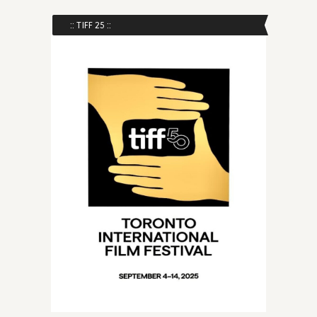
:: TIFF 25 ::