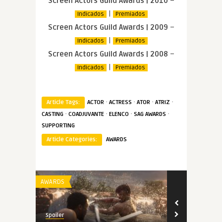
Screen Actors Guild Awards | 2010
–
|
Indicados
Premiados
Screen Actors Guild Awards | 2009
–
|
Indicados
Premiados
Screen Actors Guild Awards | 2008
–
|
Indicados
Premiados
·
·
·
·
Article Tags:
ACTOR
ACTRESS
ATOR
ATRIZ
·
·
·
·
CASTING
COADJUVANTE
ELENCO
SAG AWARDS
SUPPORTING
Article Categories:
AWARDS
AWARDS
AWARDS
Spoiler
Spoiler