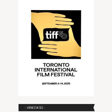
:: VENEZIA´82 ::