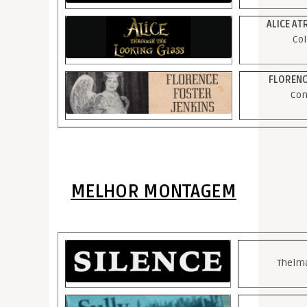
ALICE AT
Col
FLORENC
Con
MELHOR MONTAGEM
Thelm