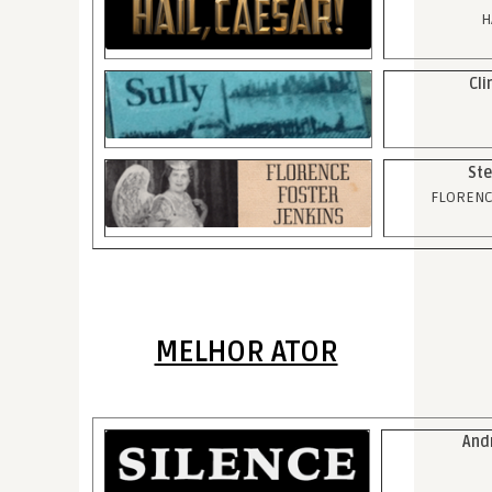
H
Cli
Ste
FLORENC
MELHOR ATOR
And