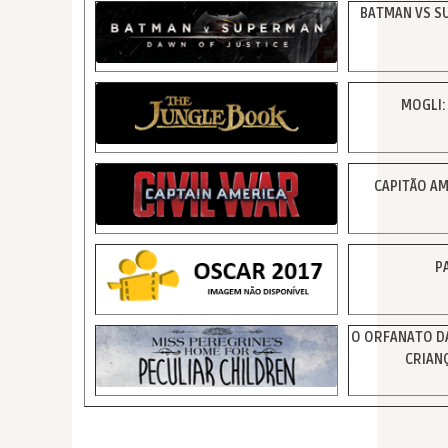
BATMAN VS S
MOGLI:
CAPITÃO AM
P
O ORFANATO DA
CRIAN