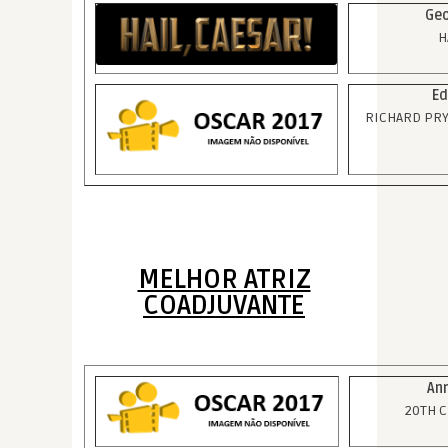
Geo
H
Ed
RICHARD PRYO
MELHOR ATRIZ
COADJUVANTE
Ann
20TH 