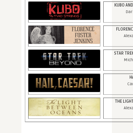
KUBO AND
Dar
FLORENC
Alex
STAR TRE
Mich
H
Ca
THE LIGH
Alex