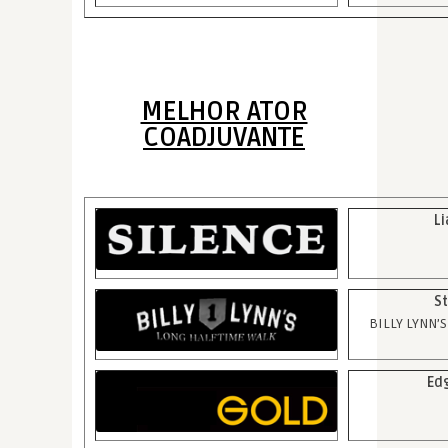
MELHOR ATOR
COADJUVANTE
L
St
BILLY LYNN’
Ed