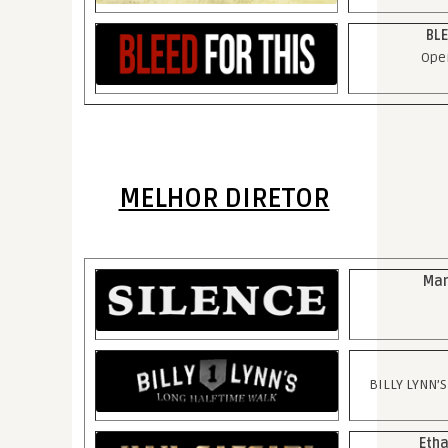
BLE
Ope
MELHOR DIRETOR
Mar
BILLY LYNN’
Etha