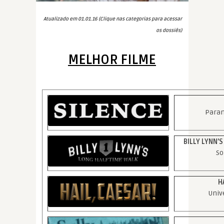
Atualizado em 01.01.16 (Clique nas categorias para acessar
os dossiês)
MELHOR FILME
Param
BILLY LYNN’
So
H
Univ