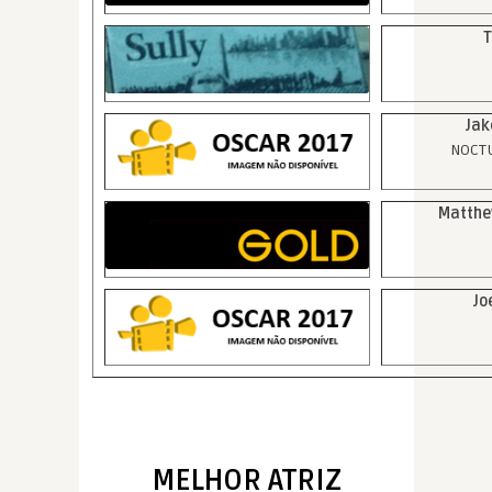
T
Jak
NOCT
Matthe
Jo
MELHOR ATRIZ