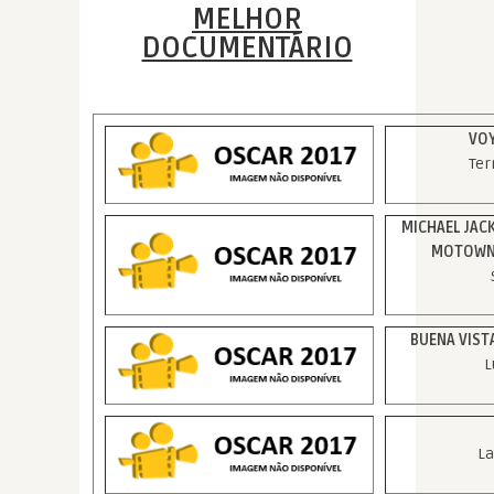
MELHOR
DOCUMENTÁRIO
VOY
Ter
MICHAEL JAC
MOTOWN 
BUENA VIST
L
La