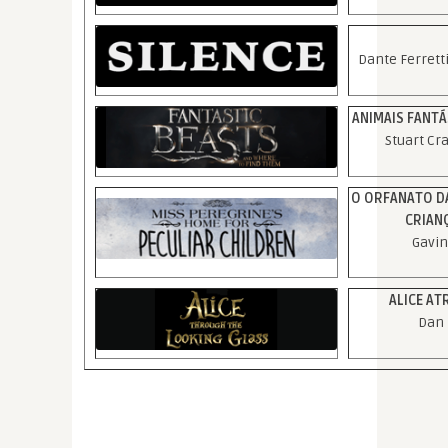
Dante Ferrett
ANIMAIS FANTÁ
Stuart Cr
O ORFANATO DA
CRIAN
Gavin
ALICE AT
Dan 