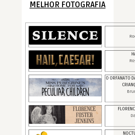
MELHOR FOTOGRAFIA
Ro
H
Ro
O ORFANATO DA
CRIAN
Bru
FLORENC
D
NOCTU