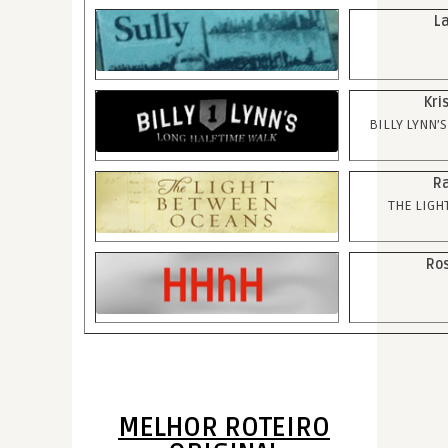
La
Kri
BILLY LYNN’
Ra
THE LIGH
Ro
MELHOR ROTEIRO