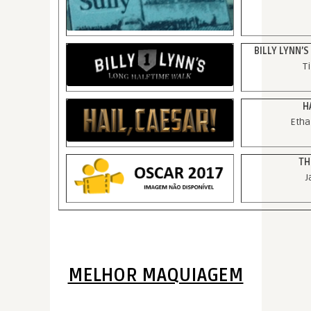
BILLY LYNN’
T
H
Etha
TH
J
MELHOR MAQUIAGEM