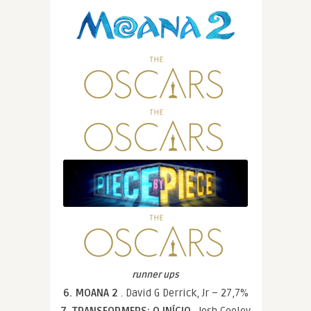
runner ups
6. MOANA 2
. David G Derrick, Jr – 27,7%
7. TRANSFORMERS: O INÍCIO
. Josh Cooley