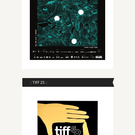
:: TIFF 25 ::