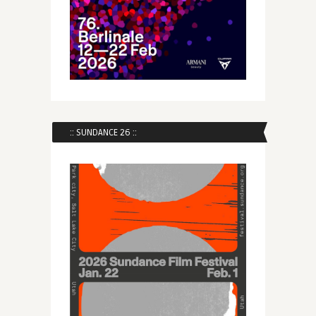
:: SUNDANCE 26 ::