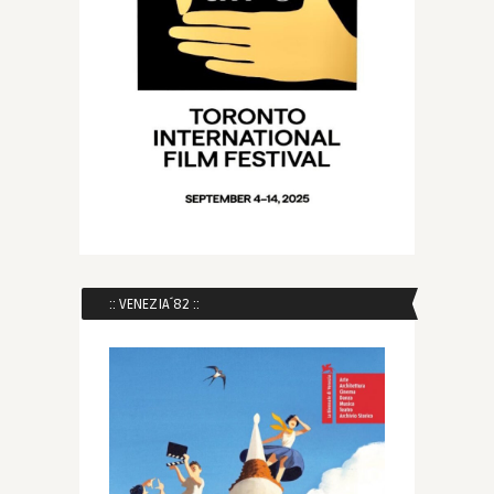
:: VENEZIA´82 ::