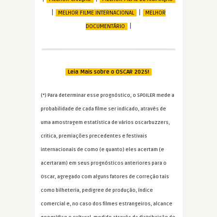
|
|
MELHOR FILME INTERNACIONAL
MELHOR
|
DOCUMENTÁRIO
Leia Mais sobre o OSCAR 2025!
(*) Para determinar esse prognóstico, o SPOILER mede a
probabilidade de cada filme ser indicado, através de
uma amostragem estatística de vários oscarbuzzers,
critica, premiações precedentes e festivais
internacionais de como (e quanto) eles acertam (e
acertaram) em seus prognósticos anteriores para o
Oscar, agregado com alguns fatores de correção tais
como bilheteria, pedigree de produção, índice
comercial e, no caso dos filmes estrangeiros, alcance