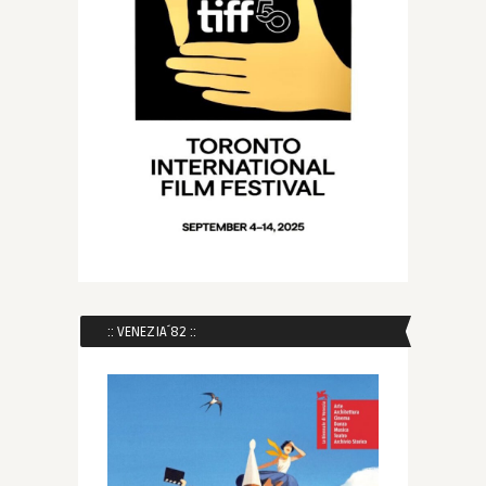
:: VENEZIA´82 ::