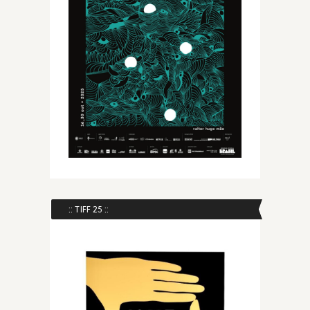
:: TIFF 25 ::