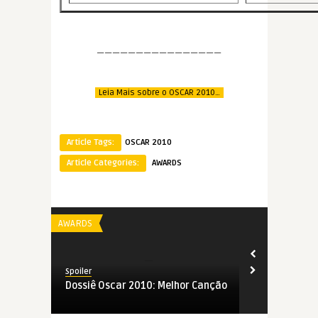
————————————————
Leia Mais sobre o OSCAR 2010…
Article Tags:
OSCAR 2010
Article Categories:
AWARDS
AWARDS
AWARDS
Spoiler
Spoiler
 Canção
Dossiê Oscar 2010: Melhor Trilha
Dossiê Osca
Musical
Animação