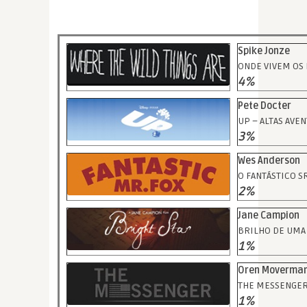
Spike Jonze
ONDE VIVEM OS
4%
Pete Docter
UP – ALTAS AVE
3%
Wes Anderson
O FANTÁSTICO S
2%
Jane Campion
BRILHO DE UMA
1%
Oren Moverma
THE MESSENGE
1%