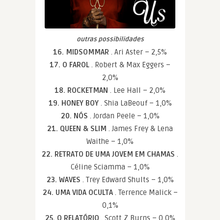
outras possibilidades
16. MIDSOMMAR
. Ari Aster – 2,5%
17. O FAROL
. Robert & Max Eggers –
2,0%
18. ROCKETMAN
. Lee Hall – 2,0%
19. HONEY BOY
. Shia LaBeouf – 1,0%
20. NÓS
. Jordan Peele – 1,0%
21. QUEEN & SLIM
. James Frey & Lena
Waithe – 1,0%
22. RETRATO DE UMA JOVEM EM CHAMAS
.
Céline Sciamma – 1,0%
23. WAVES
. Trey Edward Shults – 1,0%
24. UMA VIDA OCULTA
. Terrence Malick –
0,1%
25. O RELATÓRIO
. Scott Z Burns – 0,0%