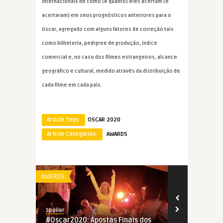
internacionais de como (e quanto) eles acertam (e
acertaram) em seus prognósticos anteriores para o
Oscar, agregado com alguns fatores de correção tais
como bilheteria, pedigree de produção, índice
comercial e, no caso dos filmes estrangeiros, alcance
geográfico e cultural, medido através da distribuição de
cada filme em cada país.
Article Tags:
OSCAR 2020
Article Categories:
AWARDS
AWARDS
AWARDS
Spoiler
Spoiler
#Oscar2020: Apostas Finais dos
#Oscar2020: