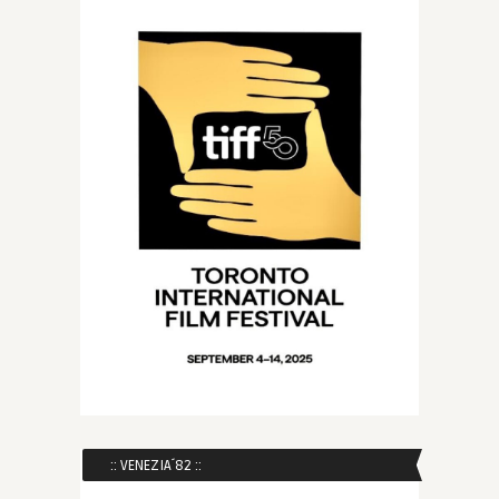
:: VENEZIA´82 ::