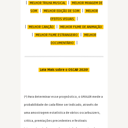
|
|
MELHOR TRILHA MUSICAL
MELHOR MIXAGEM DE
|
|
SOM
MELHOR EDIÇÃO DE SOM
MELHOR
|
EFEITOS VISUAIS
|
|
MELHOR CANÇÃO
MELHOR FILME DE ANIMAÇÃO
|
|
MELHOR FILME ESTRANGEIRO
MELHOR
|
DOCUMENTÁRIO
Leia Mais sobre o OSCAR 2020!
(*) Para determinar esse prognóstico, o SPOILER mede a
probabilidade de cada filme ser indicado, através de
uma amostragem estatística de vários oscarbuzzers,
critica, premiações precedentes e festivais