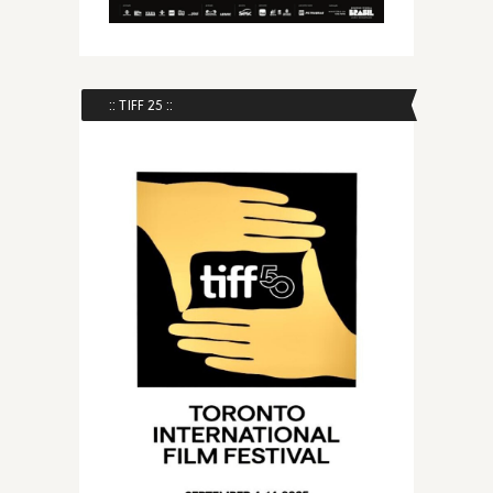
:: TIFF 25 ::