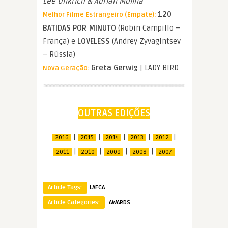
Lee Unkrich & Adrian Molina
120
Melhor Filme Estrangeiro (Empate):
BATIDAS POR MINUTO
(Robin Campillo –
França) e
LOVELESS
(Andrey Zyvagintsev
– Rússia)
Greta Gerwig
| LADY BIRD
Nova Geração:
OUTRAS EDIÇÕES
|
|
|
|
|
2016
2015
2014
2013
2012
|
|
|
|
2011
2010
2009
2008
2007
Article Tags:
LAFCA
Article Categories:
AWARDS