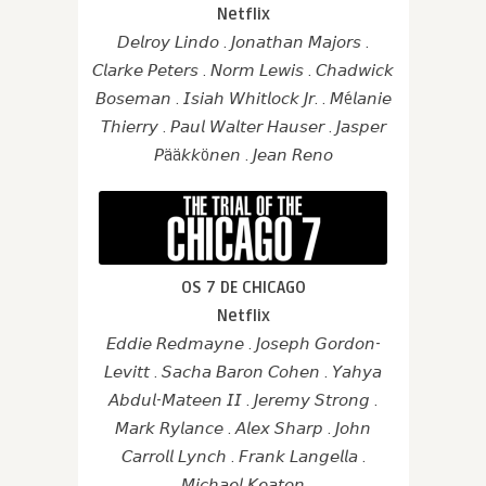
Netflix
𝘋𝘦𝘭𝘳𝘰𝘺 𝘓𝘪𝘯𝘥𝘰 . 𝘑𝘰𝘯𝘢𝘵𝘩𝘢𝘯 𝘔𝘢𝘫𝘰𝘳𝘴 .
𝘊𝘭𝘢𝘳𝘬𝘦 𝘗𝘦𝘵𝘦𝘳𝘴 . 𝘕𝘰𝘳𝘮 𝘓𝘦𝘸𝘪𝘴 . 𝘊𝘩𝘢𝘥𝘸𝘪𝘤𝘬
𝘉𝘰𝘴𝘦𝘮𝘢𝘯 . 𝘐𝘴𝘪𝘢𝘩 𝘞𝘩𝘪𝘵𝘭𝘰𝘤𝘬 𝘑𝘳. . 𝘔é𝘭𝘢𝘯𝘪𝘦
𝘛𝘩𝘪𝘦𝘳𝘳𝘺 . 𝘗𝘢𝘶𝘭 𝘞𝘢𝘭𝘵𝘦𝘳 𝘏𝘢𝘶𝘴𝘦𝘳 . 𝘑𝘢𝘴𝘱𝘦𝘳
𝘗ää𝘬𝘬ö𝘯𝘦𝘯 . 𝘑𝘦𝘢𝘯 𝘙𝘦𝘯𝘰
OS 7 DE CHICAGO
Netflix
𝘌𝘥𝘥𝘪𝘦 𝘙𝘦𝘥𝘮𝘢𝘺𝘯𝘦 . 𝘑𝘰𝘴𝘦𝘱𝘩 𝘎𝘰𝘳𝘥𝘰𝘯-
𝘓𝘦𝘷𝘪𝘵𝘵 . 𝘚𝘢𝘤𝘩𝘢 𝘉𝘢𝘳𝘰𝘯 𝘊𝘰𝘩𝘦𝘯 . 𝘠𝘢𝘩𝘺𝘢
𝘈𝘣𝘥𝘶𝘭-𝘔𝘢𝘵𝘦𝘦𝘯 𝘐𝘐 . 𝘑𝘦𝘳𝘦𝘮𝘺 𝘚𝘵𝘳𝘰𝘯𝘨 .
𝘔𝘢𝘳𝘬 𝘙𝘺𝘭𝘢𝘯𝘤𝘦 . 𝘈𝘭𝘦𝘹 𝘚𝘩𝘢𝘳𝘱 . 𝘑𝘰𝘩𝘯
𝘊𝘢𝘳𝘳𝘰𝘭𝘭 𝘓𝘺𝘯𝘤𝘩 . 𝘍𝘳𝘢𝘯𝘬 𝘓𝘢𝘯𝘨𝘦𝘭𝘭𝘢 .
𝘔𝘪𝘤𝘩𝘢𝘦𝘭 𝘒𝘦𝘢𝘵𝘰𝘯