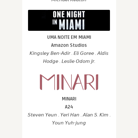
UMA NOITE EM MIAMI
Amazon Studios
𝘒𝘪𝘯𝘨𝘴𝘭𝘦𝘺 𝘉𝘦𝘯-𝘈𝘥𝘪𝘳 . 𝘌𝘭𝘪 𝘎𝘰𝘳𝘦𝘦 . 𝘈𝘭𝘥𝘪𝘴
𝘏𝘰𝘥𝘨𝘦 . 𝘓𝘦𝘴𝘭𝘪𝘦 𝘖𝘥𝘰𝘮 𝘑𝘳.
MINARI
A24
𝘚𝘵𝘦𝘷𝘦𝘯 𝘠𝘦𝘶𝘯 . 𝘠𝘦𝘳𝘪 𝘏𝘢𝘯 . 𝘈𝘭𝘢𝘯 𝘚. 𝘒𝘪𝘮 .
𝘠𝘰𝘶𝘯 𝘠𝘶𝘩-𝘫𝘶𝘯𝘨