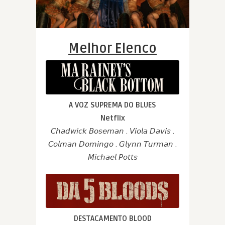
Melhor Elenco
A VOZ SUPREMA DO BLUES
Netflix
𝘊𝘩𝘢𝘥𝘸𝘪𝘤𝘬 𝘉𝘰𝘴𝘦𝘮𝘢𝘯 . 𝘝𝘪𝘰𝘭𝘢 𝘋𝘢𝘷𝘪𝘴 .
𝘊𝘰𝘭𝘮𝘢𝘯 𝘋𝘰𝘮𝘪𝘯𝘨𝘰 . 𝘎𝘭𝘺𝘯𝘯 𝘛𝘶𝘳𝘮𝘢𝘯 .
𝘔𝘪𝘤𝘩𝘢𝘦𝘭 𝘗𝘰𝘵𝘵𝘴
DESTACAMENTO BLOOD