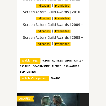
|
Indicados
Premiados
Screen Actors Guild Awards | 2010
–
|
Indicados
Premiados
Screen Actors Guild Awards | 2009
–
|
Indicados
Premiados
Screen Actors Guild Awards | 2008
–
|
Indicados
Premiados
·
·
·
·
Article Tags:
ACTOR
ACTRESS
ATOR
ATRIZ
·
·
·
·
CASTING
COADJUVANTE
ELENCO
SAG AWARDS
SUPPORTING
Article Categories:
AWARDS
AWARDS
AWARDS