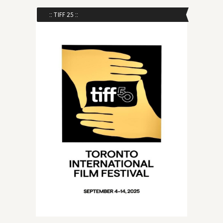
:: TIFF 25 ::