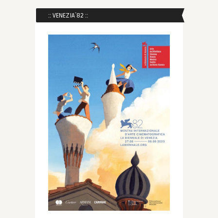
:: VENEZIA´82 ::