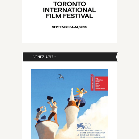
:: VENEZIA´82 ::