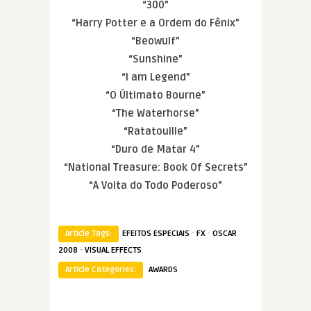
“300”
“Harry Potter e a Ordem do Fênix”
“Beowulf”
“Sunshine”
“I am Legend”
“O Últimato Bourne”
“The Waterhorse”
“Ratatouille”
“Duro de Matar 4”
“National Treasure: Book Of Secrets”
“A Volta do Todo Poderoso”
·
·
Article Tags:
EFEITOS ESPECIAIS
FX
OSCAR
·
2008
VISUAL EFFECTS
Article Categories:
AWARDS