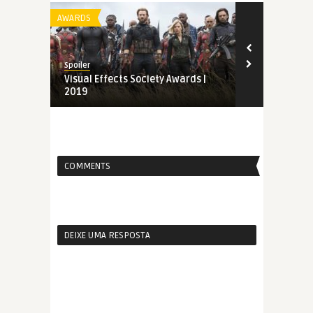
AWARDS
AWARDS
Spoiler
Spoiler
Visual Effects Society Awards |
Indicados ao
2019
Awards | 20
COMMENTS
DEIXE UMA RESPOSTA