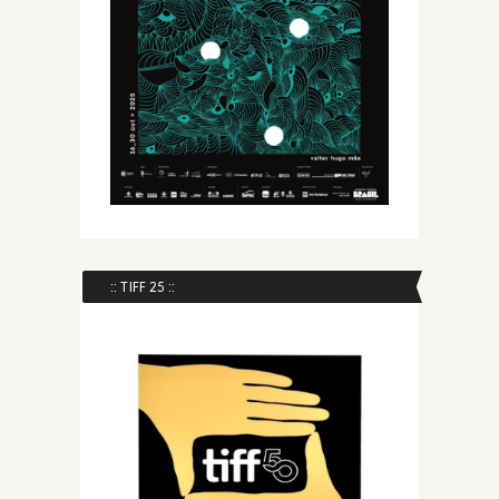
:: TIFF 25 ::