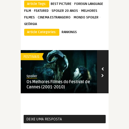
·
Article Tags:
BEST PICTURE
FOREIGN LANGUAGE
·
·
·
FILM
FEATURED
SPOILER 20 ANOS
MELHORES
·
·
·
FILMES
CINEMA ESTRANGEIRO
MONDO SPOILER
GEÓRGIA
Article Categories:
RANKINGS
FESTIVAIS
FESTIVAIS
Spoiler
Spoiler
Os Melhores Filmes do Festival de
Os Melhores 
Cannes (2001-2010)
Cannes (199
DEIXE UMA RESPOSTA