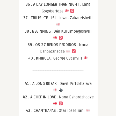
36 . A DAY LONGER THAN NIGHT
. Lana
Gogoberidze
37 . TBILISI-TBILISI
. Levan Zakareishvili
38 . BEGINNING
. Déa Kulumbegashvili
39 . OS 27 BEIJOS PERDIDOS
. Nana
Dzhordzhadze
40 . KHIBULA
. George Ovashvili
41 . A LONG BREAK
. Davit Pirtskhalava
42 . A CHEF IN LOVE
. Nana Dzhordzhadze
43 . CHANTRAPAS
. Otar Iosseliani