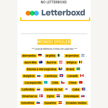
NO LETTERBOXD:
MONDO SPOILER
*** Lista de Melhores Filmes em cada País ***
.
.
.
Alemanha
Argélia
Argentina
.
.
.
Austrália
Áustria
Bélgica
.
.
Bósnia e Herzegovina
Brasil
.
.
.
Bulgária
Camboja
Canadá
.
.
.
Cazaquistão
Chile
China
.
.
.
Colômbia
Coreia do Sul
Cuba
.
.
.
Dinamarca
Egito
Eslováquia
.
.
Eslovênia
Espanha
Estados Unidos