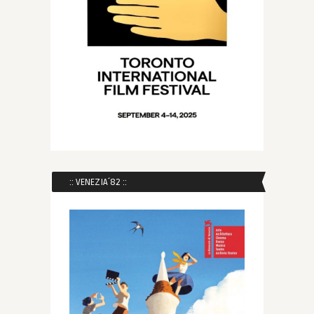
:: VENEZIA´82 ::