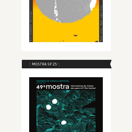
:: MOSTRA SP 25 ::