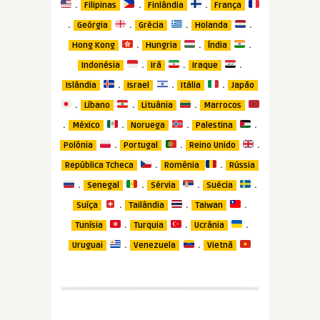
.
.
.
Filipinas
Finlândia
França
.
.
.
.
Geórgia
Grécia
Holanda
.
.
.
Hong Kong
Hungria
Índia
.
.
.
Indonésia
Irã
Iraque
.
.
.
Islândia
Israel
Itália
Japão
.
.
.
Líbano
Lituânia
Marrocos
.
.
.
.
México
Noruega
Palestina
.
.
.
Polônia
Portugal
Reino Unido
.
.
República Tcheca
Romênia
Rússia
.
.
.
.
Senegal
Sérvia
Suécia
.
.
.
Suíça
Tailândia
Taiwan
.
.
.
Tunísia
Turquia
Ucrânia
.
.
Uruguai
Venezuela
Vietnã