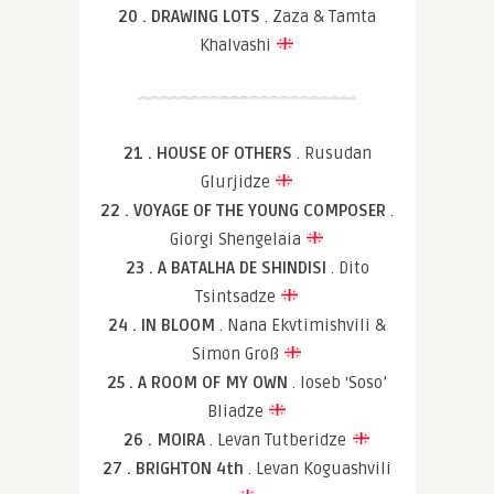
20 . DRAWING LOTS
. Zaza & Tamta
Khalvashi
21 . HOUSE OF OTHERS
. Rusudan
Glurjidze
22 . VOYAGE OF THE YOUNG COMPOSER
.
Giorgi Shengelaia
23 . A BATALHA DE SHINDISI
. Dito
Tsintsadze
24 . IN BLOOM
. Nana Ekvtimishvili &
Simon Groß
25 . A ROOM OF MY OWN
. Ioseb ‘Soso’
Bliadze
26 . MOIRA
. Levan Tutberidze
27 . BRIGHTON 4th
. Levan Koguashvili