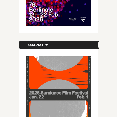
:: SUNDANCE 26 ::