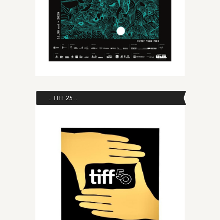
:: TIFF 25 ::