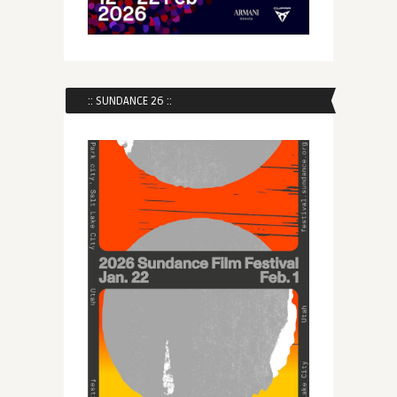
:: SUNDANCE 26 ::