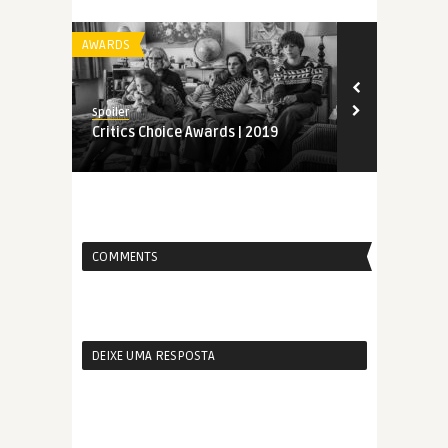
AWARDS
AWARDS
Spoiler
Spoiler
Critics Choice Awards | 2019
Indicados a
| 2019
COMMENTS
DEIXE UMA RESPOSTA