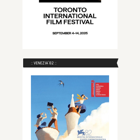
:: VENEZIA´82 ::