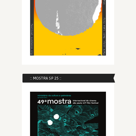
:: MOSTRA SP 25 ::