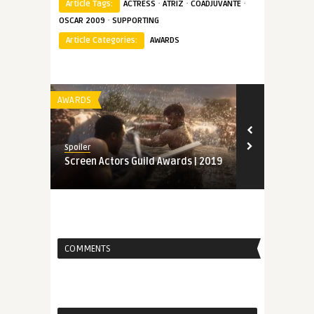
·
·
·
Article Tags:
ACTRESS
ATRIZ
COADJUVANTE
·
OSCAR 2009
SUPPORTING
Article Categories:
AWARDS
AWARDS
AWARDS
Spoiler
Spoiler
Screen Actors Guild Awards | 2019
Indicados a
Awards | 20
COMMENTS