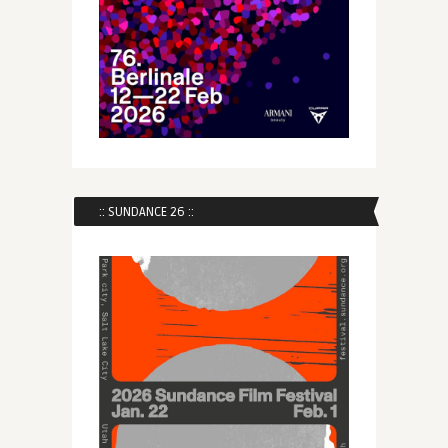
:: SUNDANCE 26 ::