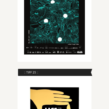
:: TIFF 25 ::