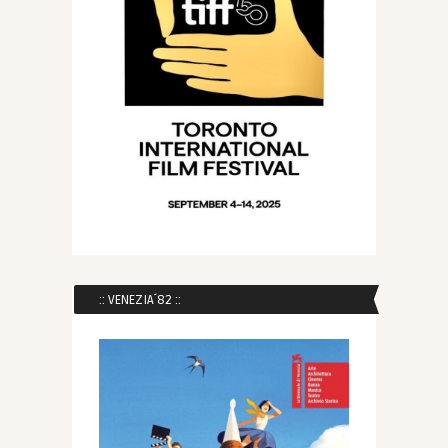
:: VENEZIA´82 ::