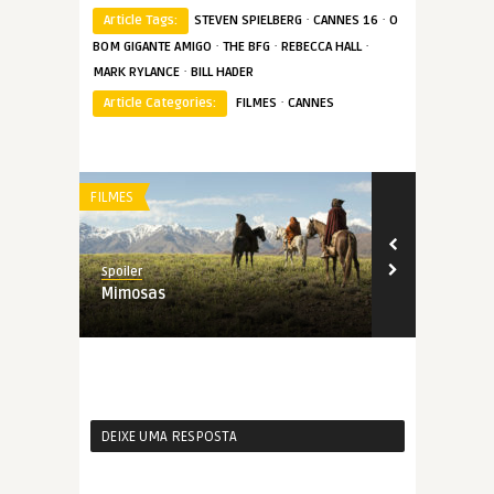
·
·
Article Tags:
STEVEN SPIELBERG
CANNES 16
O
·
·
·
BOM GIGANTE AMIGO
THE BFG
REBECCA HALL
·
MARK RYLANCE
BILL HADER
·
Article Categories:
FILMES
CANNES
FILMES
FILMES
Spoiler
Spoiler
Mimosas
Dunkirk
DEIXE UMA RESPOSTA