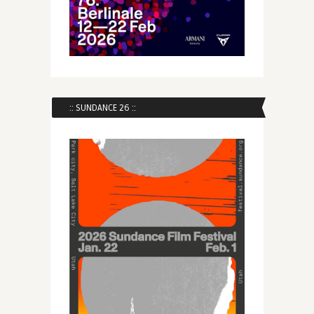
:: SUNDANCE 26 ::