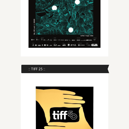
:: TIFF 25 ::