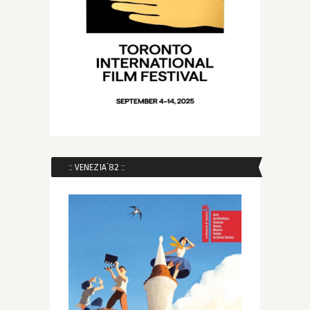
:: VENEZIA´82 ::