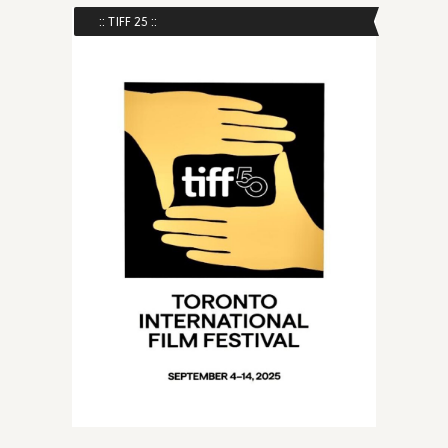
:: TIFF 25 ::