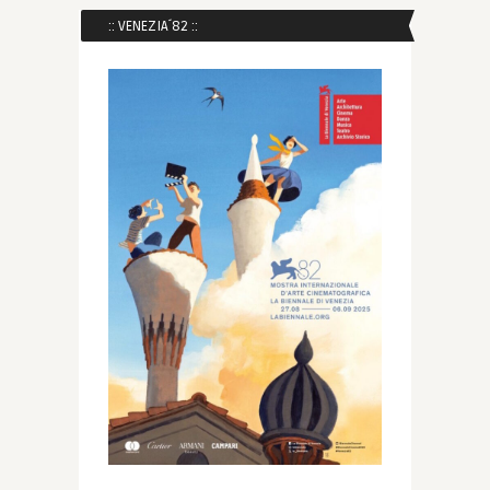
:: VENEZIA´82 ::