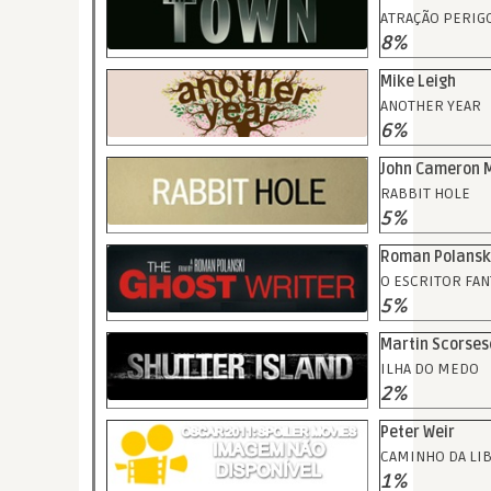
ATRAÇÃO PERIG
8%
Mike Leigh
ANOTHER YEAR
6%
John Cameron M
RABBIT HOLE
5%
Roman Polansk
O ESCRITOR FA
5%
Martin Scorses
ILHA DO MEDO
2%
Peter Weir
CAMINHO DA LI
1%