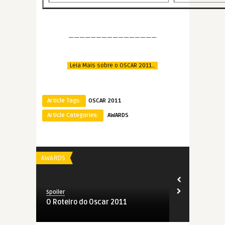
————————————————
Leia Mais sobre o OSCAR 2011…
Article Tags:
OSCAR 2011
Article Categories:
AWARDS
AWARDS
AWARDS
Spoiler
Spoiler
O Roteiro do Oscar 2011
Sua majesta