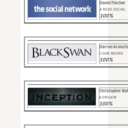
David Fincher
A REDE SOCIAL
100%
Darren Aronof
CISNE NEGRO
100%
Christopher No
A ORIGEM
100%