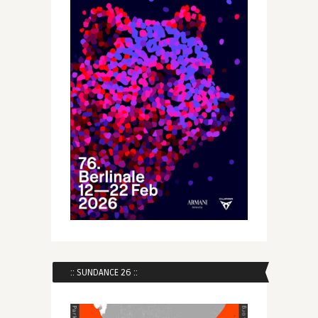
:: SUNDANCE 26 ::