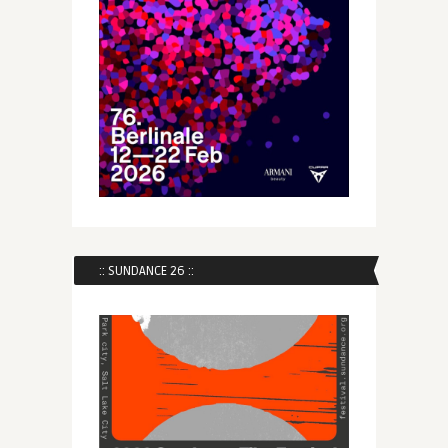
:: SUNDANCE 26 ::