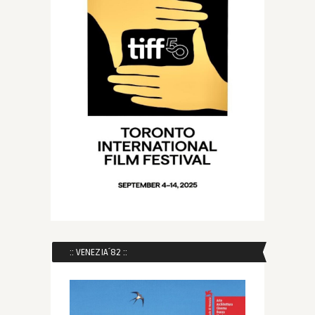
:: VENEZIA´82 ::