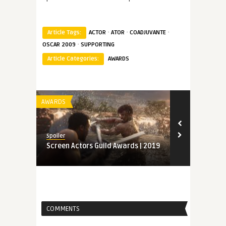
·
·
·
Article Tags:
ACTOR
ATOR
COADJUVANTE
·
OSCAR 2009
SUPPORTING
Article Categories:
AWARDS
AWARDS
AWARDS
Spoiler
Spoiler
Screen Actors Guild Awards | 2019
Indicados a
Awards | 20
COMMENTS