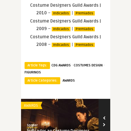
Costume Designers Guild Awards |
2010
–
|
Indicados
Premiados
Costume Designers Guild Awards |
2009
–
|
Indicados
Premiados
Costume Designers Guild Awards |
2008
–
|
Indicados
Premiados
·
·
Article Tags:
CDG AWARDS
COSTUMES DESIGN
FIGURINOS
Article Categories:
AWARDS
AWARDS
AWARDS
Spoiler
Spoiler