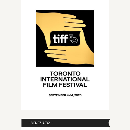
:: VENEZIA´82 ::