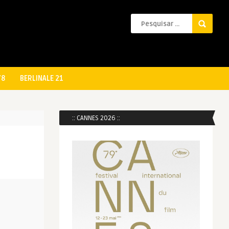
78
BERLINALE 21
:: CANNES 2026 ::