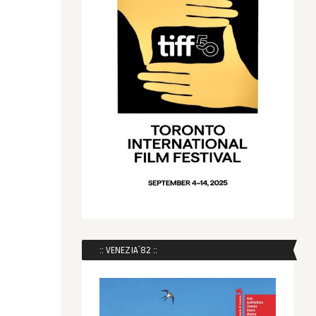
:: VENEZIA´82 ::