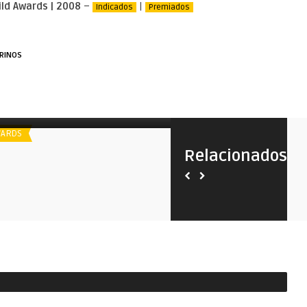
ld Awards | 2008
–
|
Indicados
Premiados
URINOS
poiler
Costume Designers Guild Awards |
2018
ARDS
AWARDS
Relacionados
Spoiler
Costume Designers Guild A
2021