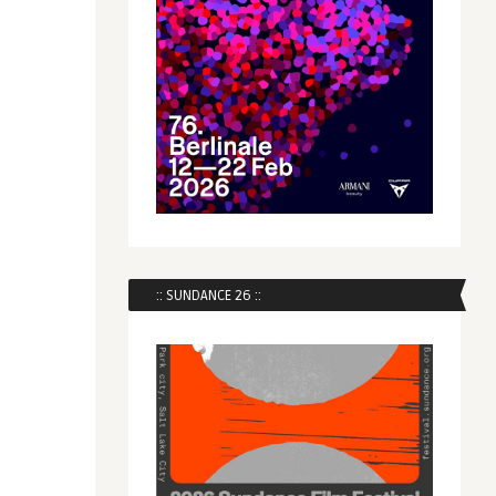
:: SUNDANCE 26 ::