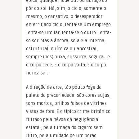
épica, qualquer fade out ou abraço ao
pôr do sol. Há, sim, o ciclo, somente o
mesmo, o cansativo, o desesperador
enferrujado ciclo. Tenta-se um emprego.
Tenta-se um lar. Tenta-se o outro. Tenta-
se ser. Mas a âncora, seja ela interna,
estrutural, química ou ancestral,
sempre (nos) puxa, sussurra, segura… e
o corpo cede. E o corpo volta. E o corpo
nunca sai.
A direção de arte, tão pouco foge da
paleta da precariedade: são cores sujas,
tons mortos, brilhos falsos de vitrines
vistas de fora. É o típico crime britânico
filtrado pela névoa da negligência
estatal, pela fumaça do cigarro sem
filtro, pela umidade de um porão