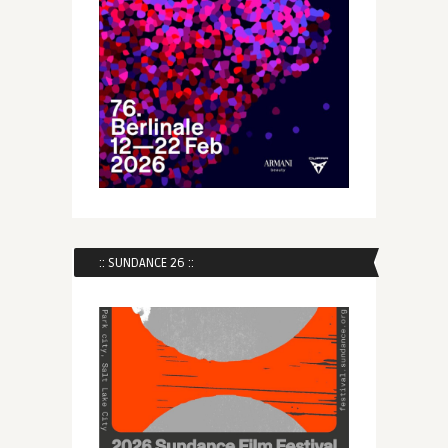
:: SUNDANCE 26 ::