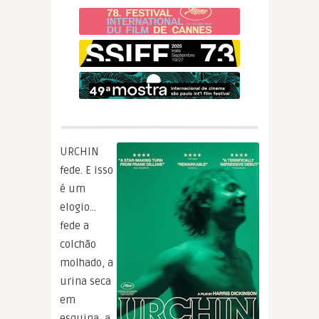
URCHIN
fede. E isso
é um
elogio…
fede a
colchão
molhado, a
urina seca
em
esquina, a