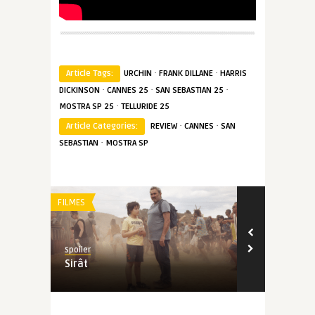
·
·
Article Tags:
URCHIN
FRANK DILLANE
HARRIS
·
·
·
DICKINSON
CANNES 25
SAN SEBASTIAN 25
·
MOSTRA SP 25
TELLURIDE 25
·
·
Article Categories:
REVIEW
CANNES
SAN
·
SEBASTIAN
MOSTRA SP
FILMES
FILMES
Spoiler
Spoiler
Sirât
Dois Procur