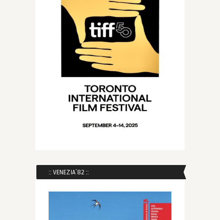
:: VENEZIA´82 ::