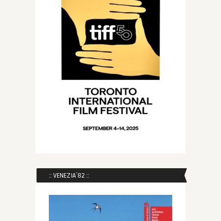
:: VENEZIA´82 ::