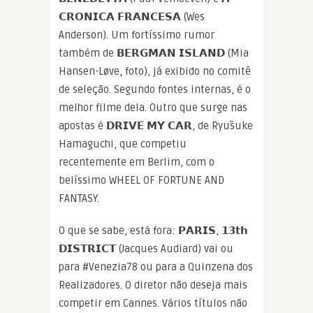
𝗖𝗥𝗢𝗡𝗜𝗖𝗔 𝗙𝗥𝗔𝗡𝗖𝗘𝗦𝗔 (Wes
Anderson). Um fortíssimo rumor
também de 𝗕𝗘𝗥𝗚𝗠𝗔𝗡 𝗜𝗦𝗟𝗔𝗡𝗗 (Mia
Hansen-Løve, foto), já exibido no comitê
de seleção. Segundo fontes internas, é o
melhor filme dela. Outro que surge nas
apostas é 𝗗𝗥𝗜𝗩𝗘 𝗠𝗬 𝗖𝗔𝗥, de Ryūsuke
Hamaguchi, que competiu
recentemente em Berlim, com o
belíssimo WHEEL OF FORTUNE AND
FANTASY.
O que se sabe, está fora: 𝗣𝗔𝗥𝗜𝗦, 𝟭𝟯𝘁𝗵
𝗗𝗜𝗦𝗧𝗥𝗜𝗖𝗧 (Jacques Audiard) vai ou
para #Venezia78 ou para a Quinzena dos
Realizadores. O diretor não deseja mais
competir em Cannes. Vários títulos não