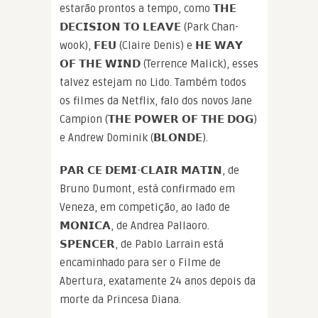
estarão prontos a tempo, como 𝗧𝗛𝗘
𝗗𝗘𝗖𝗜𝗦𝗜𝗢𝗡 𝗧𝗢 𝗟𝗘𝗔𝗩𝗘 (Park Chan-
wook), 𝗙𝗘𝗨 (Claire Denis) e 𝗛𝗘 𝗪𝗔𝗬
𝗢𝗙 𝗧𝗛𝗘 𝗪𝗜𝗡𝗗 (Terrence Malick), esses
talvez estejam no Lido. Também todos
os filmes da Netflix, falo dos novos Jane
Campion (𝗧𝗛𝗘 𝗣𝗢𝗪𝗘𝗥 𝗢𝗙 𝗧𝗛𝗘 𝗗𝗢𝗚)
e Andrew Dominik (𝗕𝗟𝗢𝗡𝗗𝗘).
𝗣𝗔𝗥 𝗖𝗘 𝗗𝗘𝗠𝗜-𝗖𝗟𝗔𝗜𝗥 𝗠𝗔𝗧𝗜𝗡, de
Bruno Dumont, está confirmado em
Veneza, em competição, ao lado de
𝗠𝗢𝗡𝗜𝗖𝗔, de Andrea Pallaoro.
𝗦𝗣𝗘𝗡𝗖𝗘𝗥, de Pablo Larrain está
encaminhado para ser o Filme de
Abertura, exatamente 24 anos depois da
morte da Princesa Diana.