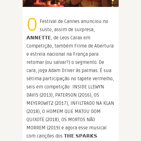
O
Festival de Cannes anunciou no
susto, assim de surpresa,
𝗔𝗡𝗡𝗘𝗧𝗧𝗘, de Leos Carax em
Competição, também Filme de Abertura
e estreia nacional na França para
retomar (ou salvar?) o segmento. De
cara, joga Adam Driver às palmas. É sua
sétima participação no tapete vermelho,
seis em competição: INSIDE LLEWYN
DAVIS (2013), PATERSON (2016), OS
MEYEROWITZ (2017), INFILTRADO NA KLAN
(2018), O HOMEM QUE MATOU DOM
QUIXOTE (2018), OS MORTOS NÃO
MORREM (2019) e agora esse musical
com canções dos 𝗧𝗛𝗘 𝗦𝗣𝗔𝗥𝗞𝗦