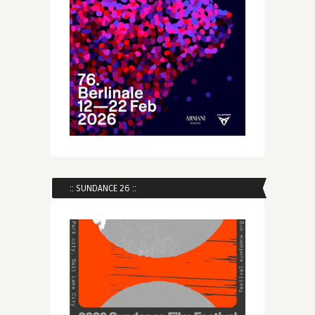
:: SUNDANCE 26 ::