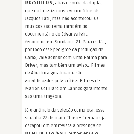
𝗕𝗥𝗢𝗧𝗛𝗘𝗥𝗦, aliás o sonho da dupla,
que outrora ia musicar um filme de
Jacques Tati, mas não aconteceu. Os
músicos são tema também do
documentário de Edgar Wright,
fenômeno em Sundance´21. Para os fãs,
por todo esse pedigree da produção de
Carax, vale sonhar com uma Palma para
Driver, mas também um aviso… Filmes
de Abertura geralmente são
amaldiçoados pela crítica. Filmes de
Marion Cotillard em Cannes geralmente
são uma tragédia.
Já o anúncio da seleção completa, esse
será dia 27 de maio. Thierry Fremaux já
escapou em entrevista a presença de
𝗕𝗘𝗡𝗘𝗗𝗘𝗧𝗧𝗔 (Paul Verhoeven) e 𝗔