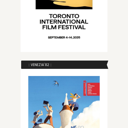
:: VENEZIA´82 ::