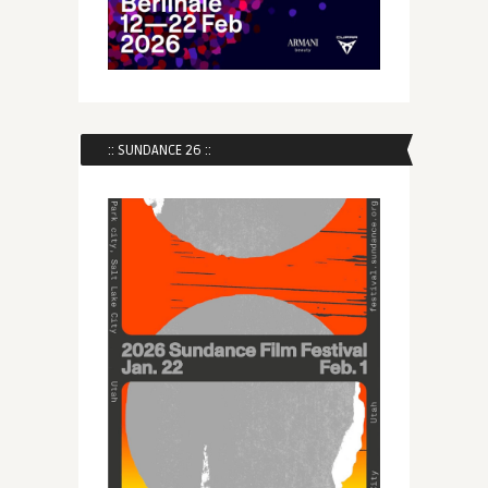
:: SUNDANCE 26 ::