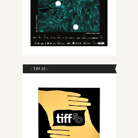
:: TIFF 25 ::