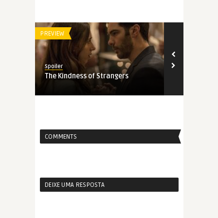
PREVIEW
FILMES
Spoiler
Spoiler
The Kindness of Strangers
Você Nunca 
COMMENTS
DEIXE UMA RESPOSTA