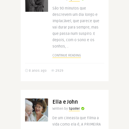
São 90 minutos que
descrevem um dia longo e
implacável, que parece que
vai durar para sempre, mas
que passa num suspiro. E
depois, com o sono e os
sonhos, ..
CONTINUE READING
8 anos ago
2929
Ella e John
Written by
Spoiler
De um cineasta que filma a
vida como ela é, A PRIMEIRA