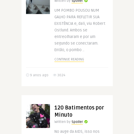
Written by
Spoiler
UM POMBO POUSOU NUM
GALHO PARA REFLETIR SUA
EXISTÊNCIA e, dali, viu Robert
Ostlund. Ambos se
entreolharam e por um
segundo se conectaram.
Então, o pombo ..
CONTINUE READING
9 anos ago
3024
120 Batimentos por
Minuto
Written by
Spoiler
No auge da AIDS, isso nos