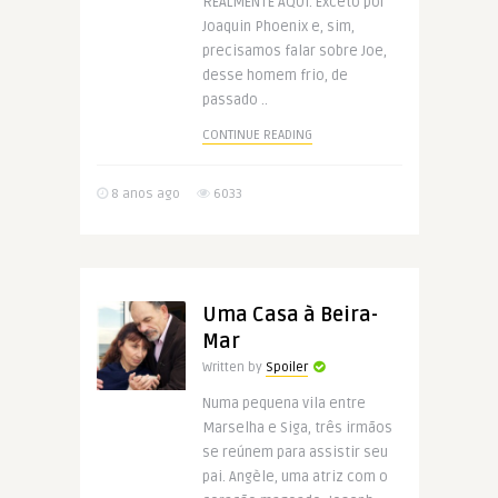
REALMENTE AQUI. Exceto por
Joaquin Phoenix e, sim,
precisamos falar sobre Joe,
desse homem frio, de
passado ..
CONTINUE READING
8 anos ago
6033
Uma Casa à Beira-
Mar
Written by
Spoiler
Numa pequena vila entre
Marselha e Siga, três irmãos
se reúnem para assistir seu
pai. Angèle, uma atriz com o