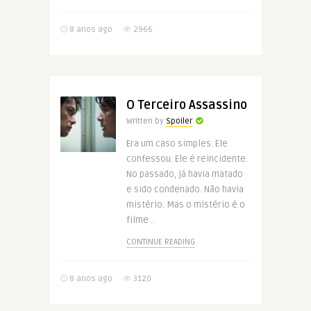
8 anos ago
2966
O Terceiro Assassino
Written by
Spoiler
Era um caso simples. Ele
confessou. Ele é reincidente.
No passado, já havia matado
e sido condenado. Não havia
mistério. Mas o mistério é o
filme ..
CONTINUE READING
8 anos ago
3120