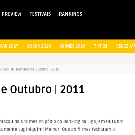
PREVIEW
FESTIVAIS
RANKINGS
CAR 2027
OSCAR 2026
CANNES 2026
TIFF 21
VENEZIA´
KINGS
Ranking de Outubro | 2011
e Outubro | 2011
lacou dois filmes no pódio do Ranking da Liga, em Outubro
etamente tupiniquim! Melhor: Quatro filmes fecharam o