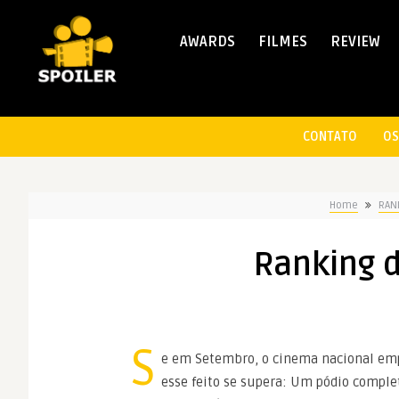
AWARDS
FILMES
REVIEW
CONTATO
OS
Home
RAN
Ranking d
S
e em Setembro, o cinema nacional emp
esse feito se supera: Um pódio compl