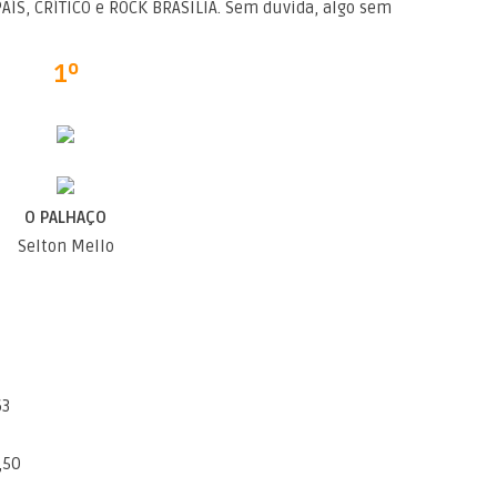
ÍS, CRÍTICO e ROCK BRASILIA. Sem duvida, algo sem
1º
O PALHAÇO
Selton Mello
63
,50