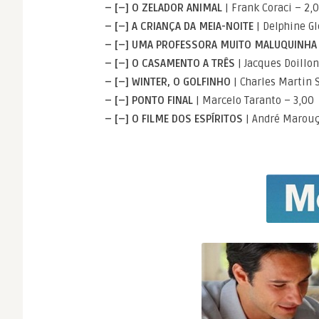
– [–] O ZELADOR ANIMAL
| Frank Coraci – 2,
– [–] A CRIANÇA DA MEIA-NOITE
| Delphine Gl
– [–] UMA PROFESSORA MUITO MALUQUINHA
– [–] O CASAMENTO A TRÊS
| Jacques Doillon
– [–] WINTER, O GOLFINHO
| Charles Martin 
– [–] PONTO FINAL
| Marcelo Taranto – 3,00
– [–] O FILME DOS ESPÍRITOS
| André Marouç