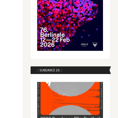
:: SUNDANCE 26 ::