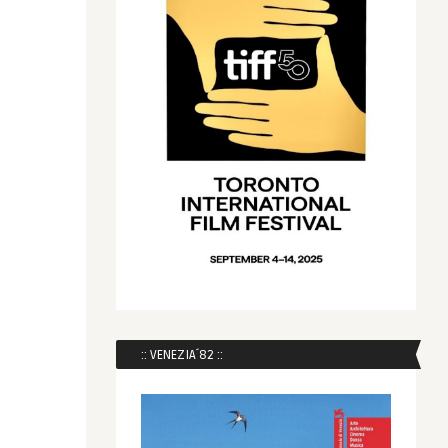
:: VENEZIA´82 ::