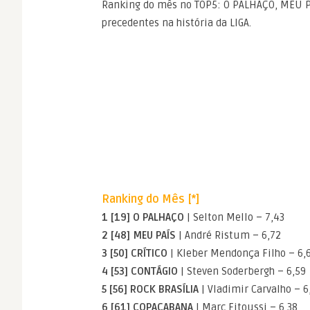
Ranking do mês no TOP5: O PALHAÇO, MEU PA
precedentes na história da LIGA.
Ranking do Mês [*]
1 [19] O PALHAÇO
| Selton Mello – 7,43
2 [48] MEU PAÍS
| André Ristum – 6,72
3 [50] CRÍTICO
| Kleber Mendonça Filho – 6,
4 [53] CONTÁGIO
| Steven Soderbergh – 6,59
5 [56] ROCK BRASÍLIA
| Vladimir Carvalho – 6
6 [61] COPACABANA
| Marc Fitoussi – 6,38