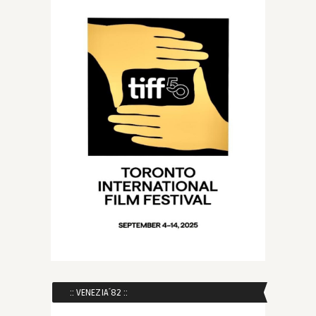
:: VENEZIA´82 ::