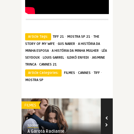
·
·
Article Tags:
TIFF 21
MOSTRA SP 21
THE
·
·
STORY OF MY WIFE
GIJS NABER
A HISTÓRIA DA
·
·
MINHA ESPOSA
A HISTÓRIA DA MINHA MULHER
LÉA
·
·
·
SEYDOUX
LOUIS GARREL
ILDIKÓ ENYEDI
JASMINE
·
TRINCA
CANNES 21
·
·
·
Article Categories:
FILMES
CANNES
TIFF
MOSTRA SP
FILMES
FILMES
Spoiler
Spoiler
A Garota Radiante
Medusa