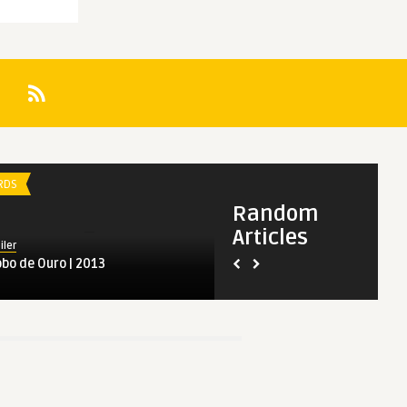
Spoiler
Oscar 2019: Melhor Filme de
Animação
RDS
AWARDS
Random
Articles
iler
obo de Ouro | 2013