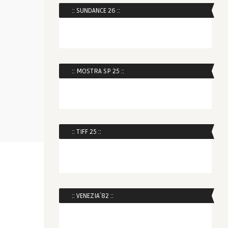
:: SUNDANCE 26 ::
:: MOSTRA SP 25 ::
:: TIFF 25 ::
:: VENEZIA´82 ::