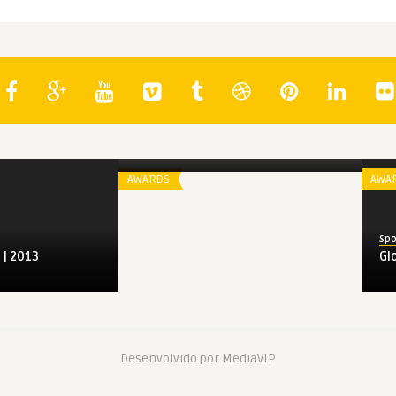
Spoiler
Boston Online Film Critics Awards |
2013
AWARDS
AWA
Spo
 | 2013
Gl
Desenvolvido por MediaVIP