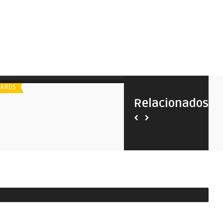
poiler
Spoiler
Utah Film Critics Association | 2013
Utah Film Critics Associati
ARDS
AWARDS
Relacionados