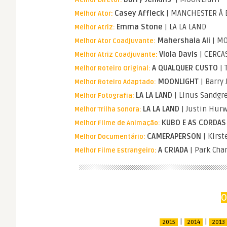
Melhor Diretor:
Casey Affleck
| MANCHESTER À 
Melhor Ator:
Emma Stone
| LA LA LAND
Melhor Atriz:
Mahershala Ali
| M
Melhor Ator Coadjuvante:
Viola Davis
| CERCA
Melhor Atriz Coadjuvante:
A QUALQUER CUSTO
| 
Melhor Roteiro Original:
MOONLIGHT
| Barry 
Melhor Roteiro Adaptado:
LA LA LAND
| Linus Sandgr
Melhor Fotografia:
LA LA LAND
| Justin Hurw
Melhor Trilha Sonora:
KUBO E AS CORDAS
Melhor Filme de Animação:
CAMERAPERSON
| Kirst
Melhor Documentário:
A CRIADA
| Park Cha
Melhor Filme Estrangeiro:
O
|
|
2015
2014
2013