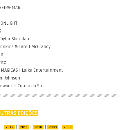
BEIRA-MAR
OONLIGHT
S
Taylor Sheridan
Jenkins & Tarell McCraney
en
itz
 MÁGICAS
| Laika Entertainment
en Johnson
n-wook – Coreia do Sul
UTRAS EDIÇÕES
|
|
|
|
|
2012
2011
2010
2009
2008