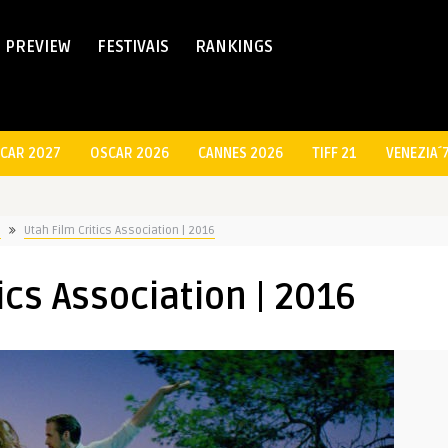
PREVIEW
FESTIVAIS
RANKINGS
CAR 2027
OSCAR 2026
CANNES 2026
TIFF 21
VENEZIA´
S
Utah Film Critics Association | 2016
ics Association | 2016