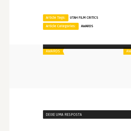
Article Tags:
UTAH FILM CRITICS
Article Categories:
AWARDS
Spoiler
S
Utah Film Critics Association | 2014
AWARDS
AW
DEIXE UMA RESPOSTA