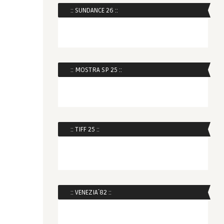
:: SUNDANCE 26 ::
:: MOSTRA SP 25 ::
:: TIFF 25 ::
:: VENEZIA´82 ::