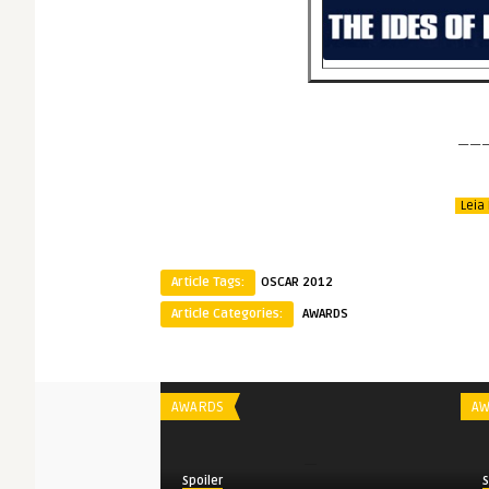
——
Leia
Article Tags:
OSCAR 2012
Article Categories:
AWARDS
AWARDS
AW
Spoiler
S