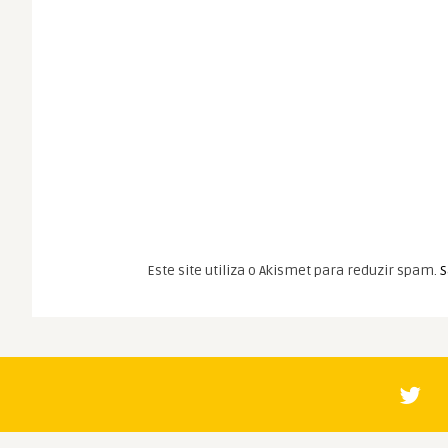
Este site utiliza o Akismet para reduzir spam.
S
Spoiler
Spoiler
Oscar 2014: Melhor Edição de Som
Any Day Now