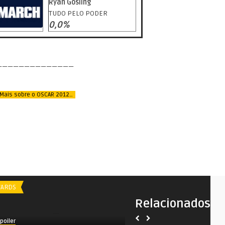
Ryan Gosling
TUDO PELO PODER
0,0%
——————————————
 Mais sobre o OSCAR 2012…
ARDS
AWARDS
Relacionados
poiler
Spoiler