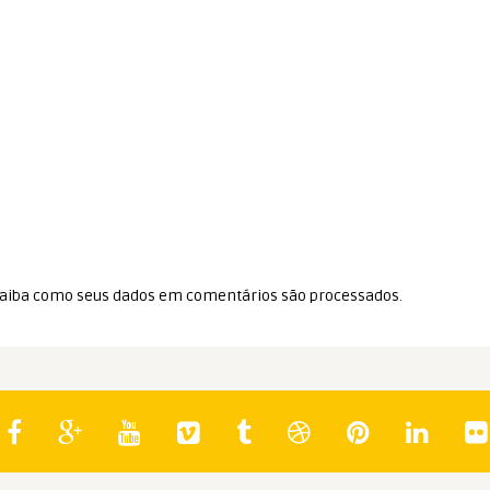
aiba como seus dados em comentários são processados
.
Spoiler
Spo
Indicados ao Cinema Audio Society
In