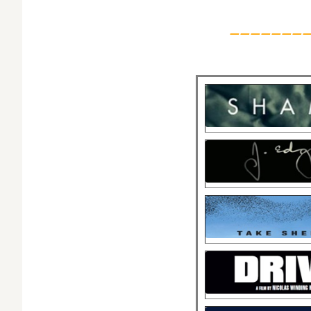
—————————