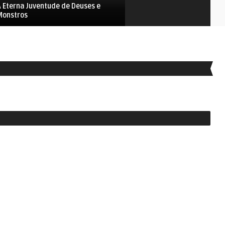
A Eterna Juventude de Deuses e
O Roteiro do Oscar 2012
Monstros