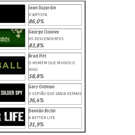
Jean Dujardin
O ARTISTA
86,0%
George Clooney
OS DESCENDENTES
83,8%
Brad Pitt
O HOMEM QUE MUDOU O
JOGO
58,8%
Gary Oldman
O ESPIÃO QUE SABIA DEMAIS
36,4%
Demián Bichir
A BETTER LIFE
31,9%