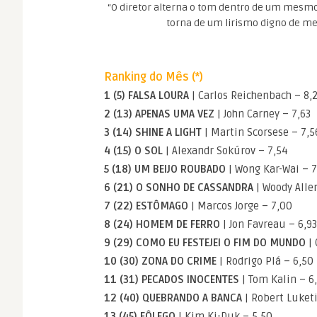
“O diretor alterna o tom dentro de um mesmo
torna de um lirismo digno de mes
Ranking do Mês (*)
1 (5) FALSA LOURA
| Carlos Reichenbach – 8,
2 (13) APENAS UMA VEZ
| John Carney – 7,63
3 (14) SHINE A LIGHT
| Martin Scorsese – 7,5
4 (15) O SOL
| Alexandr Sokúrov – 7,54
5 (18) UM BEIJO ROUBADO
| Wong Kar-Wai – 7
6 (21) O SONHO DE CASSANDRA
| Woody Alle
7 (22) ESTÔMAGO
| Marcos Jorge – 7,00
8 (24) HOMEM DE FERRO
| Jon Favreau – 6,93
9 (29) COMO EU FESTEJEI O FIM DO MUNDO
| 
10 (30) ZONA DO CRIME
| Rodrigo Plá – 6,50
11 (31) PECADOS INOCENTES
| Tom Kalin – 6
12 (40) QUEBRANDO A BANCA
| Robert Luketi
13 (45) FÔLEGO
| Kim Ki-Duk – 5,50