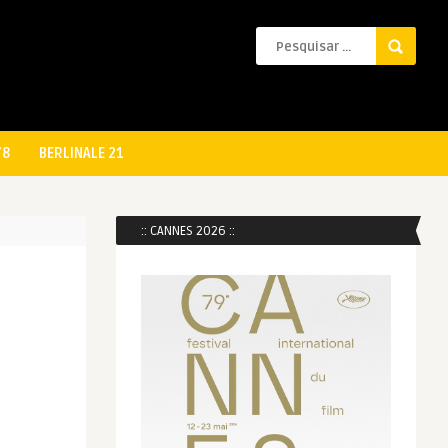
78
BERLINALE 21
:: CANNES 2026 ::