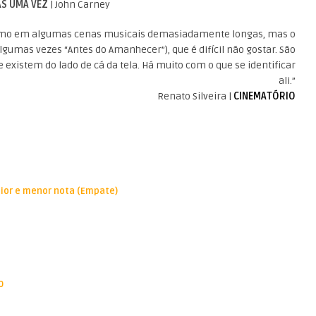
S UMA VEZ
| John Carney
ritmo em algumas cenas musicais demasiadamente longas, mas o
umas vezes “Antes do Amanhecer”), que é difícil não gostar. São
existem do lado de cá da tela. Há muito com o que se identificar
ali.”
Renato Silveira |
CINEMATÓRIO
aior e menor nota (Empate)
0