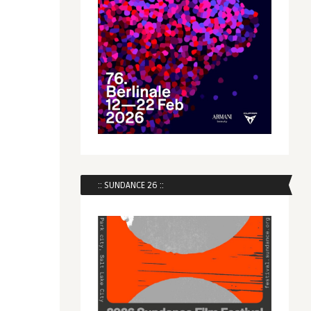
:: SUNDANCE 26 ::