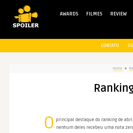
AWARDS
FILMES
REVIEW
CONTATO
OS
Home
RA
Ranking
O
principal destaque do ranking de abri
nenhum deles recebeu uma nota zero s