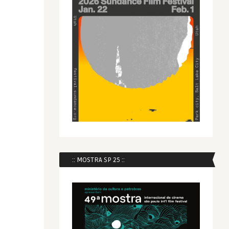
:: MOSTRA SP 25 ::