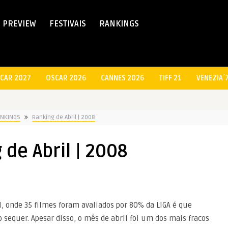
PREVIEW
FESTIVAIS
RANKINGS
CAR 2027
OSCAR 2026
CANNES 2026
TIFF 21
VENEZIA´
NKINGS
Ranking de Abril | 2008
 de Abril | 2008
l, onde 35 filmes foram avaliados por 80% da LIGA é que
equer. Apesar disso, o mês de abril foi um dos mais fracos