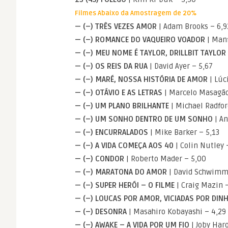
Filmes Abaixo da Amostragem de 20%
— (–) TRÊS VEZES AMOR
| Adam Brooks – 6,9
— (–) ROMANCE DO VAQUEIRO VOADOR
| Manf
— (–) MEU NOME É TAYLOR, DRILLBIT TAYLOR
— (–) OS REIS DA RUA
| David Ayer – 5,67
— (–) MARÉ, NOSSA HISTÓRIA DE AMOR
| Lúc
— (–) OTÁVIO E AS LETRAS
| Marcelo Masagão
— (–) UM PLANO BRILHANTE
| Michael Radfor
— (–) UM SONHO DENTRO DE UM SONHO
| An
— (–) ENCURRALADOS
| Mike Barker – 5,13
— (–) A VIDA COMEÇA AOS 40
| Colin Nutley 
— (–) CONDOR
| Roberto Mader – 5,00
— (–) MARATONA DO AMOR
| David Schwimm
— (–) SUPER HERÓI – O FILME
| Craig Mazin 
— (–) LOUCAS POR AMOR, VICIADAS POR DIN
— (–) DESONRA
| Masahiro Kobayashi – 4,29
— (–) AWAKE – A VIDA POR UM FIO
| Joby Haro