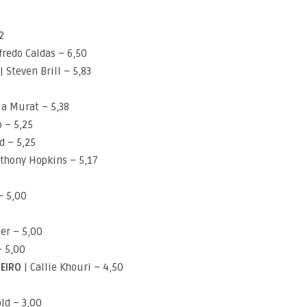
2
redo Caldas – 6,50
| Steven Brill – 5,83
ia Murat – 5,38
 – 5,25
d – 5,25
thony Hopkins – 5,17
– 5,00
er – 5,00
– 5,00
HEIRO
| Callie Khouri – 4,50
ld – 3,00