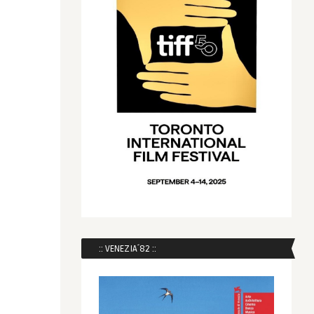
:: VENEZIA´82 ::