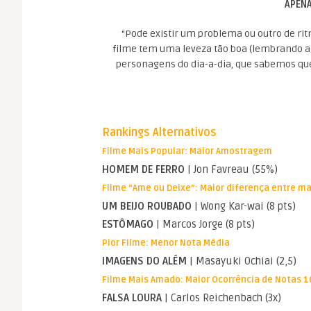
APENA
“Pode existir um problema ou outro de 
filme tem uma leveza tão boa (lembrando alg
personagens do dia-a-dia, que sabemos que 
Rankings Alternativos
Filme Mais Popular: Maior Amostragem
HOMEM DE FERRO
| Jon Favreau (55%)
Filme “Ame ou Deixe”: Maior diferença entre m
UM BEIJO ROUBADO
| Wong Kar-wai (8 pts)
ESTÔMAGO
| Marcos Jorge (8 pts)
Pior Filme: Menor Nota Média
IMAGENS DO ALÉM
| Masayuki Ochiai (2,5)
Filme Mais Amado: Maior Ocorrência de Notas 1
FALSA LOURA
| Carlos Reichenbach (3x)