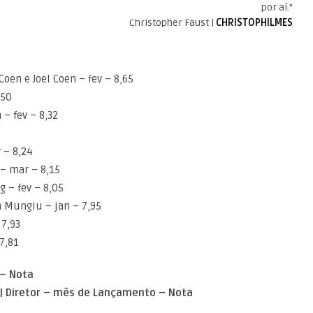
por aí.”
Christopher Faust |
CHRISTOPHILMES
Coen e Joel Coen – fev – 8,65
,50
– fev – 8,32
 – 8,24
 – mar – 8,15
g – fev – 8,05
n Mungiu – jan – 7,95
 7,93
7,81
 – Nota
 | Diretor – mês de Lançamento – Nota