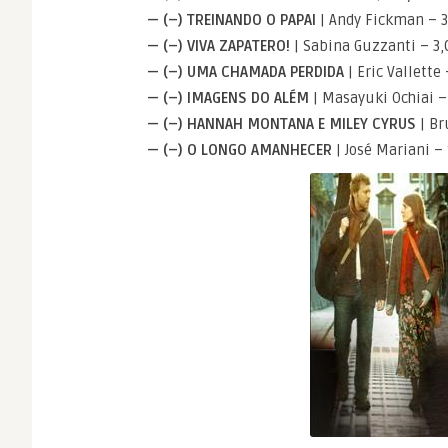
— (–) TREINANDO O PAPAI
| Andy Fickman – 3
— (–) VIVA ZAPATERO!
| Sabina Guzzanti – 3,
— (–) UMA CHAMADA PERDIDA
| Eric Vallette 
— (–) IMAGENS DO ALÉM
| Masayuki Ochiai –
— (–) HANNAH MONTANA E MILEY CYRUS
| Br
— (–) O LONGO AMANHECER
| José Mariani 