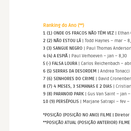
Ranking do Ano (**)
1 (1) ONDE OS FRACOS NÃO TÊM VEZ
| Ethan 
2 (2) NÃO ESTOU LÁ
| Todd Haynes – mar – 8
3 (3) SANGUE NEGRO
| Paul Thomas Anderson 
4 (4) A ESPIÃ
| Paul Verhoeven – jan – 8,30
5 (-) FALSA LOURA
| Carlos Reichenbach – abr
6 (5) SERRAS DA DESORDEM
| Andrea Tonacci
7 (6) SENHORES DO CRIME
| David Cronenber
8 (7) 4 MESES, 3 SEMANAS E 2 DIAS
| Cristia
9 (8) PARANOID PARK
| Gus Van Saint – jan –
10 (9) PERSÉPOLIS
| Marjane Satrapi – fev – 
*POSIÇÃO (POSIÇÃO NO ANO) FILME | Diretor
**POSIÇÃO ATUAL (POSIÇÃO ANTERIOR) FILME