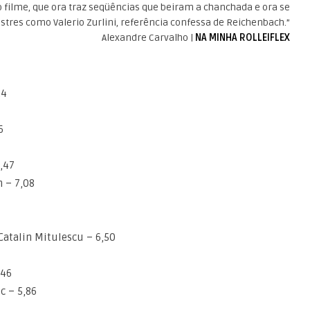
 filme, que ora traz seqüências que beiram a chanchada e ora se
tres como Valerio Zurlini, referência confessa de Reichenbach.”
Alexandre Carvalho |
NA MINHA ROLLEIFLEX
24
6
,47
n – 7,08
Catalin Mitulescu – 6,50
,46
c – 5,86