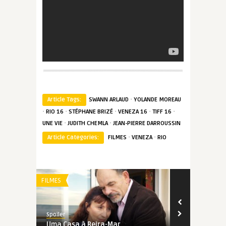
·
Article Tags:
SWANN ARLAUD
YOLANDE MOREAU
·
·
·
·
·
RIO 16
STÉPHANE BRIZÉ
VENEZA 16
TIFF 16
·
·
UNE VIE
JUDITH CHEMLA
JEAN-PIERRE DARROUSSIN
·
·
Article Categories:
FILMES
VENEZA
RIO
FILMES
REVIEW
Spoiler
Spoiler
Uma Casa à Beira-Mar
Em Guerra