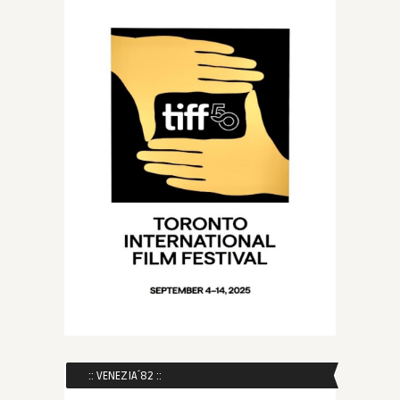
:: VENEZIA´82 ::