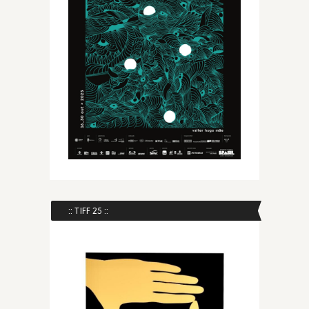
:: TIFF 25 ::