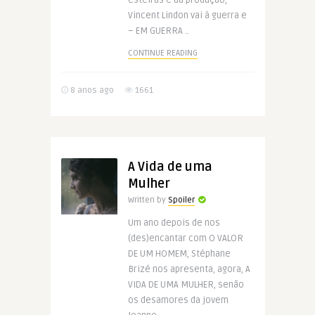
esteiras e da produção,
Vincent Lindon vai à guerra e
– EM GUERRA ..
CONTINUE READING
8 anos ago
1661
A Vida de uma
Mulher
Written by
Spoiler
Um ano depois de nos
(des)encantar com O VALOR
DE UM HOMEM, Stéphane
Brizé nos apresenta, agora, A
VIDA DE UMA MULHER, senão
os desamores da jovem