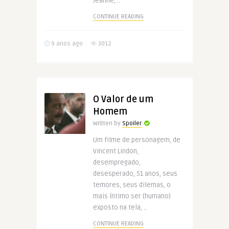
Jeanne, ..
CONTINUE READING
9 anos ago
3012
O Valor de um
Homem
Written by
Spoiler
Um filme de personagem, de
Vincent Lindon,
desempregado,
desesperado, 51 anos, seus
temores, seus dilemas, o
mais íntimo ser (humano)
exposto na tela, ..
CONTINUE READING