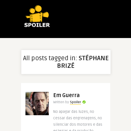
All posts tagged in:
STÉPHANE
BRIZÉ
Em Guerra
Written by
Spoiler
No apagar das luzes, no
cessar das engrenagens, no
silenciar dos motores e das