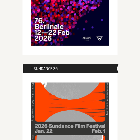
:: SUNDANCE 26 ::