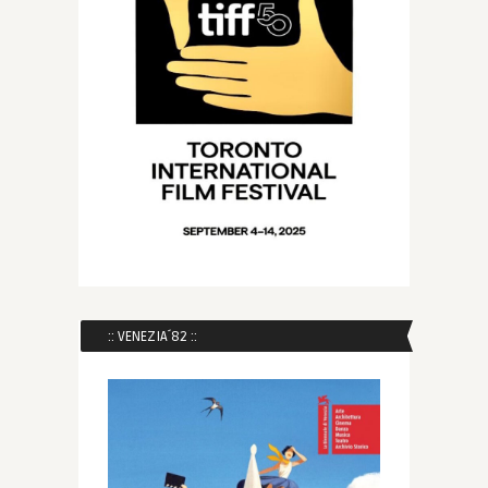
:: VENEZIA´82 ::