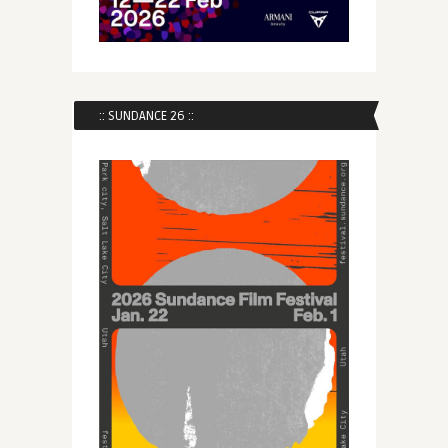
:: SUNDANCE 26 ::