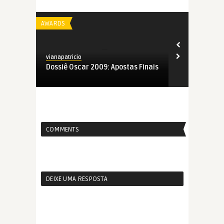
AWARDS
AWARDS
vianapatricio
vianapatricio
 Finais
Dossiê Oscar 2009: Melhor Filme
Dossiê Osca
Estrangeiro
Documentár
COMMENTS
DEIXE UMA RESPOSTA