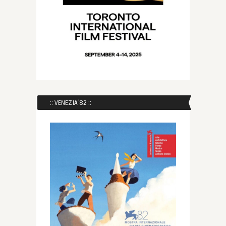
:: VENEZIA´82 ::