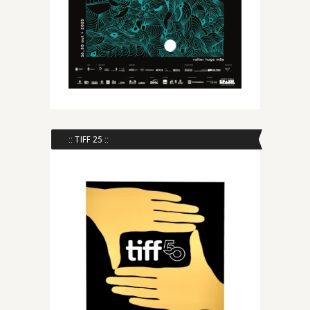
:: TIFF 25 ::