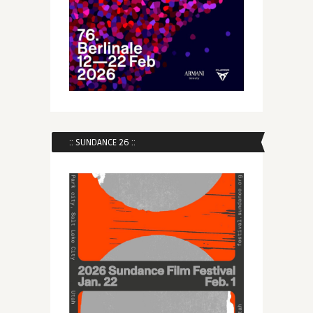
:: SUNDANCE 26 ::