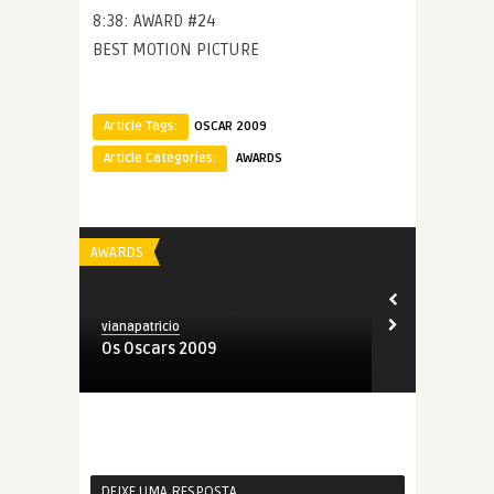
8:38: AWARD #24
BEST MOTION PICTURE
Article Tags:
OSCAR 2009
Article Categories:
AWARDS
AWARDS
AWARDS
vianapatricio
vianapatricio
2009
Os Oscars 2009
Dossiê Osca
DEIXE UMA RESPOSTA