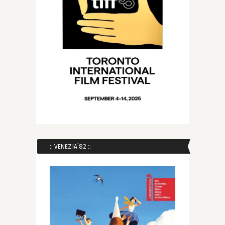
:: VENEZIA´82 ::