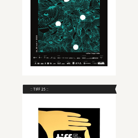
:: TIFF 25 ::