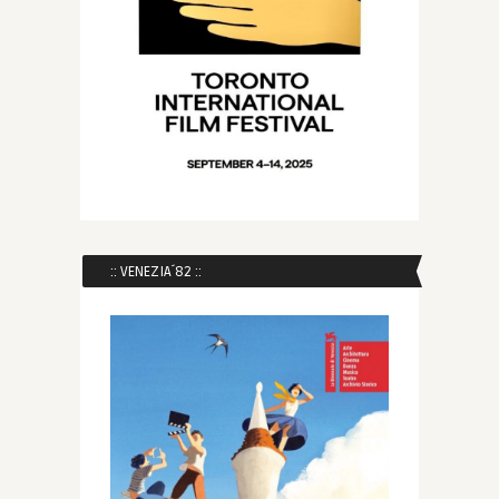
:: VENEZIA´82 ::