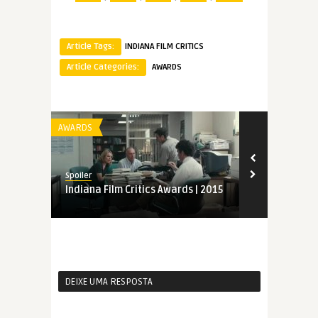
Article Tags:
INDIANA FILM CRITICS
Article Categories:
AWARDS
AWARDS
AWARDS
Spoiler
Spoiler
Indiana Film Critics Awards | 2015
Indiana Film
DEIXE UMA RESPOSTA