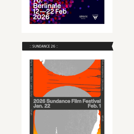
:: SUNDANCE 26 ::