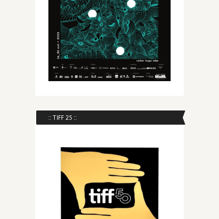
:: TIFF 25 ::