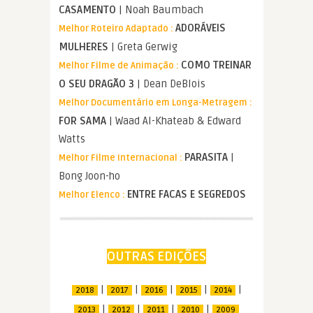
CASAMENTO
| Noah Baumbach
ADORÁVEIS
Melhor Roteiro Adaptado :
MULHERES
| Greta Gerwig
COMO TREINAR
Melhor Filme de Animação :
O SEU DRAGÃO 3
| Dean DeBlois
Melhor Documentário em Longa-Metragem :
FOR SAMA
| Waad Al-Khateab & Edward
Watts
PARASITA
|
Melhor Filme Internacional :
Bong Joon-ho
ENTRE FACAS E SEGREDOS
Melhor Elenco :
OUTRAS EDIÇÕES
|
|
|
|
|
2018
2017
2016
2015
2014
|
|
|
|
2013
2012
2011
2010
2009