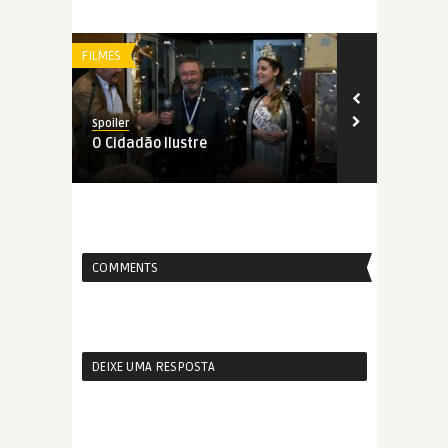
FILMES
FILMES
Spoiler
Spoiler
O Cidadão Ilustre
A Mulher que
COMMENTS
DEIXE UMA RESPOSTA