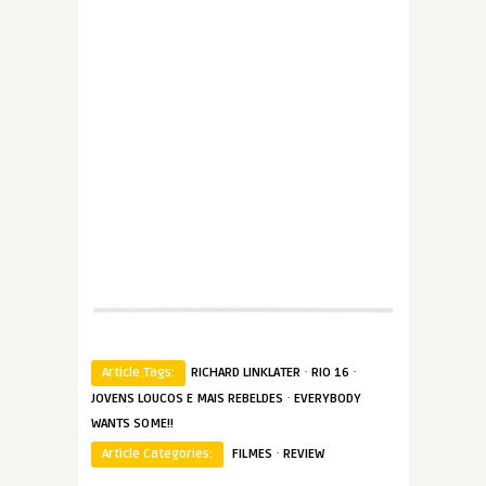
·
·
Article Tags:
RICHARD LINKLATER
RIO 16
·
JOVENS LOUCOS E MAIS REBELDES
EVERYBODY
WANTS SOME!!
·
Article Categories:
FILMES
REVIEW