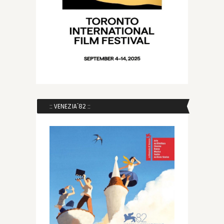
:: VENEZIA´82 ::