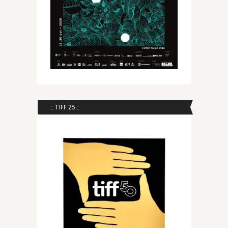
:: TIFF 25 ::