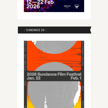
:: SUNDANCE 26 ::