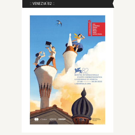
:: VENEZIA´82 ::