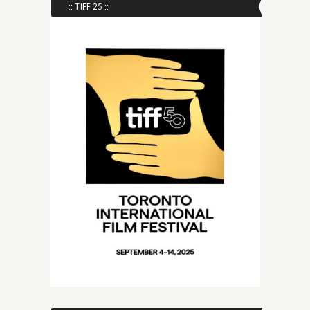
:: TIFF 25 ::