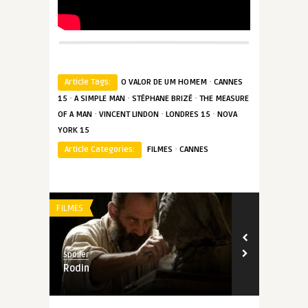
·
Article Tags:
O VALOR DE UM HOMEM
CANNES
·
·
·
15
A SIMPLE MAN
STÉPHANE BRIZÉ
THE MEASURE
·
·
·
OF A MAN
VINCENT LINDON
LONDRES 15
NOVA
YORK 15
·
Article Categories:
FILMES
CANNES
FILMES
FILMES
Spoiler
Spoiler
Rodin
A Vida de u