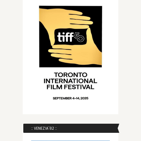
:: VENEZIA´82 ::