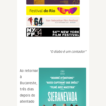
“O diabo é um contador”
Ao retornar
à
Bucareste,
três dias
depois do
atentado