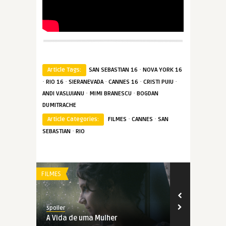
·
Article Tags:
SAN SEBASTIAN 16
NOVA YORK 16
·
·
·
·
·
RIO 16
SIERANEVADA
CANNES 16
CRISTI PUIU
·
·
ANDI VASLUIANU
MIMI BRANESCU
BOGDAN
DUMITRACHE
·
·
Article Categories:
FILMES
CANNES
SAN
·
SEBASTIAN
RIO
FILMES
FILMES
Spoiler
Spoiler
A Vida de uma Mulher
Um Instante